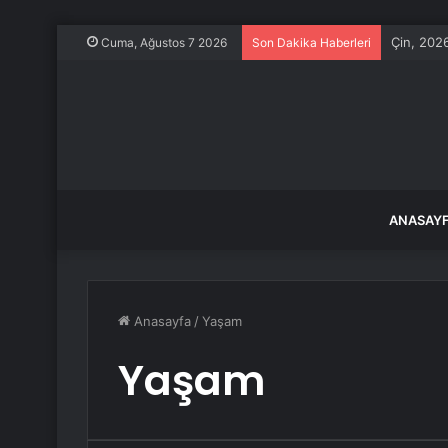
Çin, 2026
Cuma, Ağustos 7 2026
Son Dakika Haberleri
ANASAY
Anasayfa
/
Yaşam
Yaşam