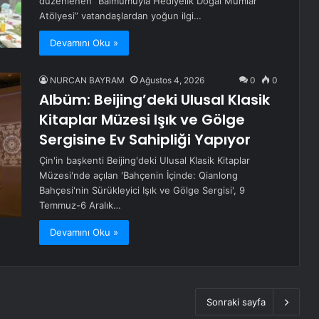
düzenlenen “Balmumuyla Hediyelik Doğal Mumlar
Atölyesi” vatandaşlardan yoğun ilgi…
Devamını Oku »
NURCAN BAYRAM
Ağustos 4, 2026
0
0
Albüm: Beijing’deki Ulusal Klasik
Kitaplar Müzesi Işık ve Gölge
Sergisine Ev Sahipliği Yapıyor
Çin'in başkenti Beijing'deki Ulusal Klasik Kitaplar
Müzesi'nde açılan 'Bahçenin İçinde: Qianlong
Bahçesi'nin Sürükleyici Işık ve Gölge Sergisi', 9
Temmuz-6 Aralık…
Devamını Oku »
Sonraki sayfa