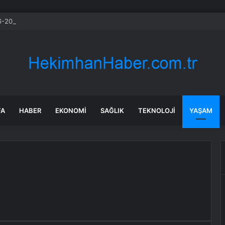
-2030 Döneminde İleri Teknoloji Ekipman İthalatını Artıracak
FA
HABER
EKONOMI
SAĞLIK
TEKNOLOJI
YAŞAM