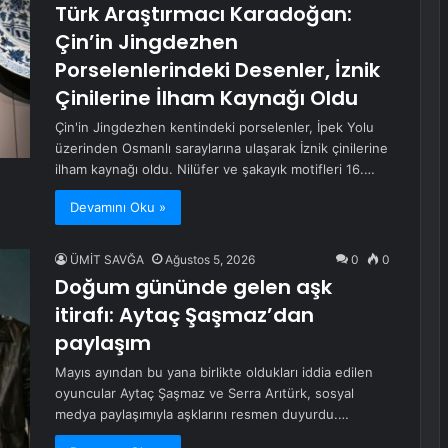
Türk Araştırmacı Karadoğan:
Çin’in Jingdezhen
Porselenlerindeki Desenler, İznik
Çinilerine İlham Kaynağı Oldu
Çin'in Jingdezhen kentindeki porselenler, İpek Yolu
üzerinden Osmanlı saraylarına ulaşarak İznik çinilerine
ilham kaynağı oldu. Nilüfer ve şakayık motifleri 16.…
Devamını Oku »
ÜMİT SAVĞA
Ağustos 5, 2026
0
0
Doğum gününde gelen aşk
itirafı: Aytaç Şaşmaz’dan
paylaşım
Mayıs ayından bu yana birlikte oldukları iddia edilen
oyuncular Aytaç Şaşmaz ve Serra Arıtürk, sosyal
medya paylaşımıyla aşklarını resmen duyurdu.…