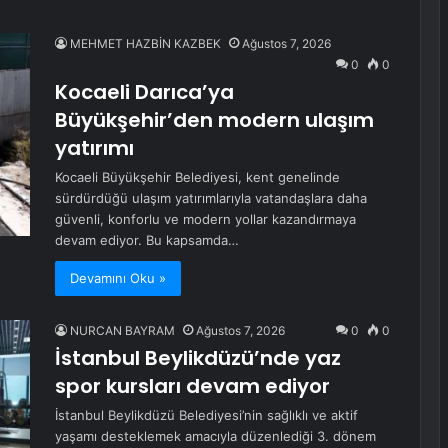
MEHMET HAZBİN KAZBEK
Ağustos 7, 2026
0
0
Kocaeli Darıca’ya
Büyükşehir’den modern ulaşım
yatırımı
Kocaeli Büyükşehir Belediyesi, kent genelinde
sürdürdüğü ulaşım yatırımlarıyla vatandaşlara daha
güvenli, konforlu ve modern yollar kazandırmaya
devam ediyor. Bu kapsamda…
Devamını Oku »
NURCAN BAYRAM
Ağustos 7, 2026
0
0
İstanbul Beylikdüzü’nde yaz
spor kursları devam ediyor
İstanbul Beylikdüzü Belediyesi’nin sağlıklı ve aktif
yaşamı desteklemek amacıyla düzenlediği 3. dönem