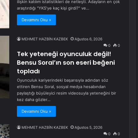
ilişkin katılım istatistikleri de netleşti. Adayların en çok
araştırdığı "YKS'ye kaç kişi girdi?" ve…
Devamını Oku »
MEHMET HAZBİN KAZBEK
Ağustos 6, 2026
0
0
Tek yeteneği oyunculuk değil!
Bensu Soral’ın son eseri beğeni
topladı
Oyunculuk kariyerindeki başarısıyla adından söz
ettiren Bensu Soral, sosyal medya hesabından
paylaştığı büyüleyici resim videosuyla yeteneğini bir
kez daha gözler…
Devamını Oku »
MEHMET HAZBİN KAZBEK
Ağustos 5, 2026
0
0