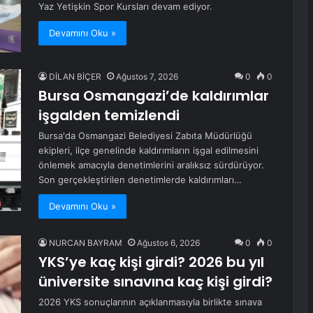
Yaz Yetişkin Spor Kursları devam ediyor.
Devamını Oku »
DİLAN BİÇER
Ağustos 7, 2026
0
0
Bursa Osmangazi’de kaldırımlar
işgalden temizlendi
Bursa'da Osmangazi Belediyesi Zabıta Müdürlüğü
ekipleri, ilçe genelinde kaldırımların işgal edilmesini
önlemek amacıyla denetimlerini aralıksız sürdürüyor.
Son gerçekleştirilen denetimlerde kaldırımları…
Devamını Oku »
NURCAN BAYRAM
Ağustos 6, 2026
0
0
YKS’ye kaç kişi girdi? 2026 bu yıl
üniversite sınavına kaç kişi girdi?
2026 YKS sonuçlarının açıklanmasıyla birlikte sınava