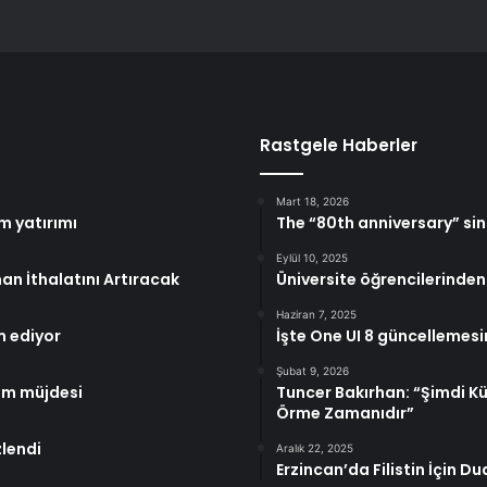
Rastgele Haberler
Mart 18, 2026
m yatırımı
The “80th anniversary” sin
Eylül 10, 2025
an İthalatını Artıracak
Üniversite öğrencilerinden
Haziran 7, 2025
m ediyor
İşte One UI 8 güncellemesi
Şubat 9, 2026
ım müjdesi
Tuncer Bakırhan: “Şimdi K
Örme Zamanıdır”
lendi
Aralık 22, 2025
Erzincan’da Filistin İçin Dua