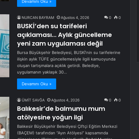
Devamını Oku »
NURCAN BAYRAM
Ağustos 4, 2026
0
0
BUSKİ’den su tarifeleri
açıklaması… Aylık güncelleme
yeni zam uygulaması değil
Bursa Büyükşehir Belediyesi, BUSKİ'nin su tarifelerine
ilişkin aylık TÜFE güncellemesiyle ilgili kamuoyunda
oluşan tartışmalara açıklık getirdi. Belediye,
uygulamanın yaklaşık 30…
Devamını Oku »
ÜMİT SAVĞA
Ağustos 4, 2026
0
0
Balıkesir’de balmumu mum
atölyesine yoğun ilgi
Balıkesir Büyükşehir Belediyesi Çiftçi Eğitim Merkezi
(BAÇEM) tarafından “Ayın Atölyesi” kapsamında