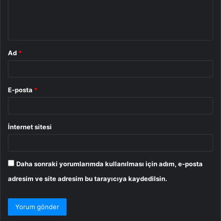
m
*
Ad
*
E-posta
*
İnternet sitesi
Daha sonraki yorumlarımda kullanılması için adım, e-posta
adresim ve site adresim bu tarayıcıya kaydedilsin.