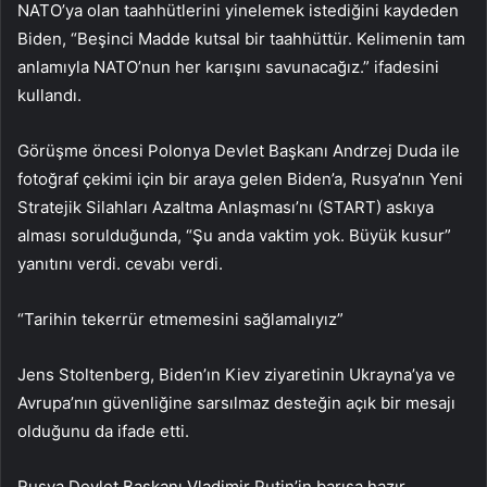
NATO’ya olan taahhütlerini yinelemek istediğini kaydeden
Biden, “Beşinci Madde kutsal bir taahhüttür. Kelimenin tam
anlamıyla NATO’nun her karışını savunacağız.” ifadesini
kullandı.
Görüşme öncesi Polonya Devlet Başkanı Andrzej Duda ile
fotoğraf çekimi için bir araya gelen Biden’a, Rusya’nın Yeni
Stratejik Silahları Azaltma Anlaşması’nı (START) askıya
alması sorulduğunda, “Şu anda vaktim yok. Büyük kusur”
yanıtını verdi. cevabı verdi.
“Tarihin tekerrür etmemesini sağlamalıyız”
Jens Stoltenberg, Biden’ın Kiev ziyaretinin Ukrayna’ya ve
Avrupa’nın güvenliğine sarsılmaz desteğin açık bir mesajı
olduğunu da ifade etti.
Rusya Devlet Başkanı Vladimir Putin’in barışa hazır