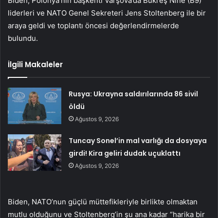
Biden, Polonya’nın başkenti Varşova’da Bükreş Nine (B9)
liderleri ve NATO Genel Sekreteri Jens Stoltenberg ile bir
araya geldi ve toplantı öncesi değerlendirmelerde
bulundu.
İlgili Makaleler
Rusya: Ukrayna saldırılarında 86 sivil
öldü
Ağustos 9, 2026
Tuncay Sonel’in mal varlığı da dosyaya
girdi! Kira geliri dudak uçuklattı
Ağustos 9, 2026
Biden, NATO’nun güçlü müttefikleriyle birlikte olmaktan
mutlu olduğunu ve Stoltenberg’in şu ana kadar “harika bir