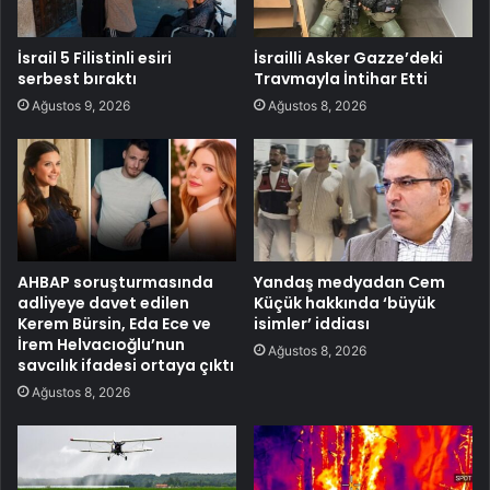
İsrail 5 Filistinli esiri
İsrailli Asker Gazze’deki
serbest bıraktı
Travmayla İntihar Etti
Ağustos 9, 2026
Ağustos 8, 2026
AHBAP soruşturmasında
Yandaş medyadan Cem
adliyeye davet edilen
Küçük hakkında ‘büyük
Kerem Bürsin, Eda Ece ve
isimler’ iddiası
İrem Helvacıoğlu’nun
Ağustos 8, 2026
savcılık ifadesi ortaya çıktı
Ağustos 8, 2026