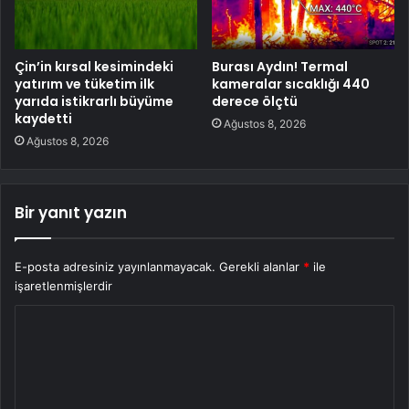
Çin’in kırsal kesimindeki
Burası Aydın! Termal
yatırım ve tüketim ilk
kameralar sıcaklığı 440
yarıda istikrarlı büyüme
derece ölçtü
kaydetti
Ağustos 8, 2026
Ağustos 8, 2026
Bir yanıt yazın
E-posta adresiniz yayınlanmayacak.
Gerekli alanlar
*
ile
işaretlenmişlerdir
Y
o
r
u