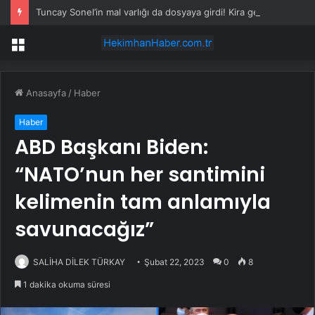
Tuncay Sonel’in mal varlığı da dosyaya girdi! Kira geliri dudak uçuklattı
Menü
Anasayfa
/
Haber
Haber
ABD Başkanı Biden:
“NATO’nun her santimini
kelimenin tam anlamıyla
savunacağız”
SALİHA DİLEK TÜRKAY
Şubat 22, 2023
0
8
1 dakika okuma süresi