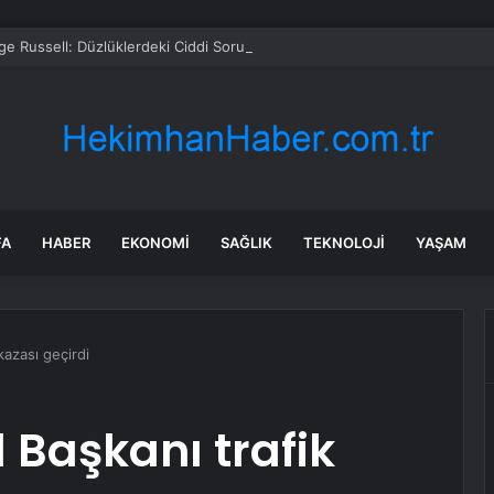
e Russell: Düzlüklerdeki Ciddi Sorun Takım Arkadaşıyla Mücadeleyi İmkan
FA
HABER
EKONOMI
SAĞLIK
TEKNOLOJI
YAŞAM
kazası geçirdi
l Başkanı trafik