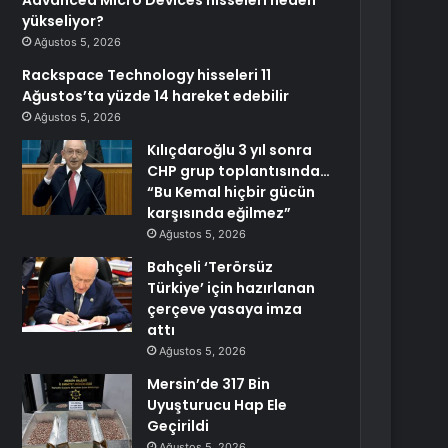
Advanced Micro Devices hisseleri neden
yükseliyor?
Ağustos 5, 2026
Rackspace Technology hisseleri 11
Ağustos’ta yüzde 14 hareket edebilir
Ağustos 5, 2026
Kılıçdaroğlu 3 yıl sonra
CHP grup toplantısında…
“Bu Kemal hiçbir gücün
karşısında eğilmez”
Ağustos 5, 2026
Bahçeli ‘Terörsüz
Türkiye’ için hazırlanan
çerçeve yasaya imza
attı
Ağustos 5, 2026
Mersin’de 317 Bin
Uyuşturucu Hap Ele
Geçirildi
Ağustos 5, 2026