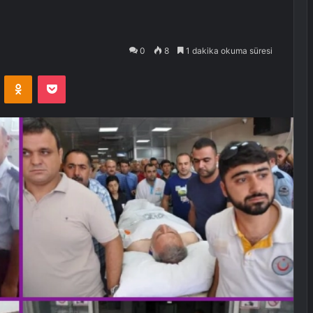
0
8
1 dakika okuma süresi
VKontakte
Odnoklassniki
Pocket