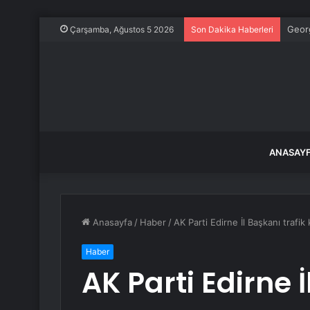
Georg
Çarşamba, Ağustos 5 2026
Son Dakika Haberleri
ANASAY
Anasayfa
/
Haber
/
AK Parti Edirne İl Başkanı trafik 
Haber
AK Parti Edirne İ