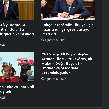
u 3 yıl sonra CHP
Bahçeli ‘Terörsüz Türkiye’ için
ntısında… “Bu
hazırlanan çerçeve yasaya
ir gücün karşısında
imza attı
Ağustos 5, 2026
2026
CHP Yozgat İl Başkanlığı’na
Atanan Eliaçık: “Bu Görev, Bir
Makam Değil, Büyük Bir
Emanet ve Mücadele
Sorumluluğudur”
Ağustos 5, 2026
nde Kakava Festivali
aşladı
2026