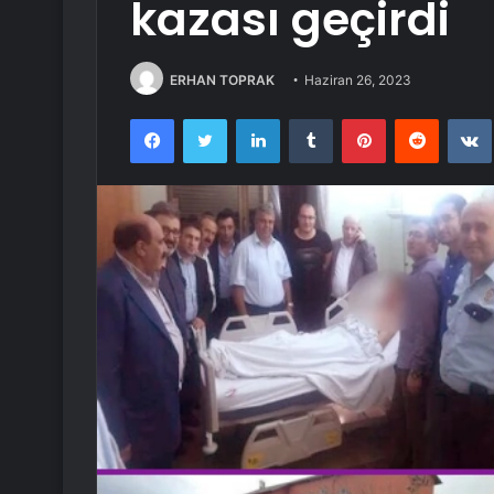
kazası geçirdi
ERHAN TOPRAK
Haziran 26, 2023
Facebook
Twitter
LinkedIn
Tumblr
Pinterest
Reddit