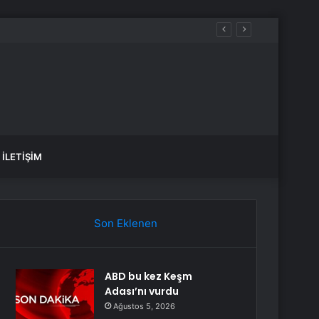
sız Kılıyor
İLETIŞIM
Son Eklenen
ABD bu kez Keşm
Adası’nı vurdu
Ağustos 5, 2026