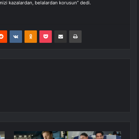
mizi kazalardan, belalardan korusun” dedi.
erest
Reddit
VKontakte
Odnoklassniki
Pocket
E-Posta ile paylaş
Yazdır