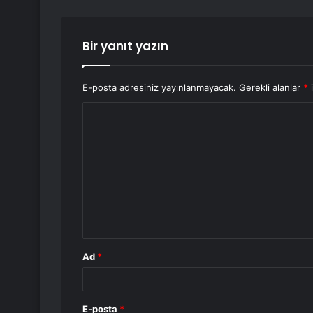
Bir yanıt yazın
E-posta adresiniz yayınlanmayacak.
Gerekli alanlar
*
i
Y
o
r
u
m
*
Ad
*
E-posta
*