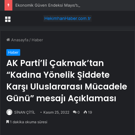
Ekonomik Güven Endeksi Mayıs’ta Arttı
Menü
Anasayfa
/
Haber
Haber
AK Parti’li Çakmak’tan
“Kadına Yönelik Şiddete
Karşı Uluslararası Mücadele
Günü” mesajı Açıklaması
SİNAN ÇİTİL
Kasım 25, 2022
0
19
1 dakika okuma süresi