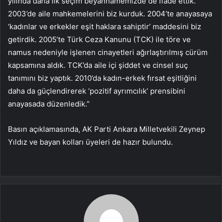
yılında daha ilk seçim beyannamemizde de ifade ettik.
2003’de aile mahkemelerini biz kurduk. 2004’te anayasaya
‘kadınlar ve erkekler eşit haklara sahiptir’ maddesini biz
getirdik. 2005’te Türk Ceza Kanunu (TCK) ile töre ve
namus nedeniyle işlenen cinayetleri ağırlaştırılmış cürüm
kapsamına aldık. TCK’da aile içi şiddet ve cinsel suç
tanımını biz yaptık. 2010’da kadın-erkek fırsat eşitliğini
daha da güçlendirerek ‘pozitif ayrımcılık’ prensibini
anayasada düzenledik.”
Basın açıklamasında, AK Parti Ankara Milletvekili Zeynep
Yıldız ve bayan kolları üyeleri de hazır bulundu.