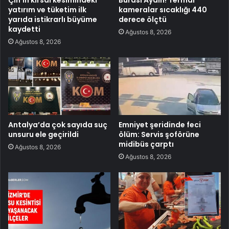
Çin’in kırsal kesimindeki
Burası Aydın! Termal
yatırım ve tüketim ilk
kameralar sıcaklığı 440
yarıda istikrarlı büyüme
derece ölçtü
kaydetti
Ağustos 8, 2026
Ağustos 8, 2026
Antalya’da çok sayıda suç
Emniyet şeridinde feci
unsuru ele geçirildi
ölüm: Servis şoförüne
midibüs çarptı
Ağustos 8, 2026
Ağustos 8, 2026