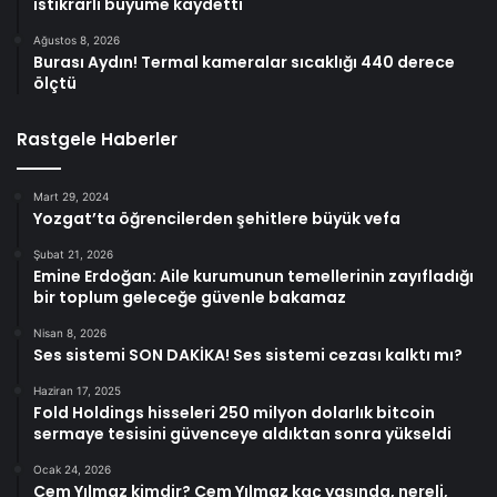
istikrarlı büyüme kaydetti
Ağustos 8, 2026
Burası Aydın! Termal kameralar sıcaklığı 440 derece
ölçtü
Rastgele Haberler
Mart 29, 2024
Yozgat’ta öğrencilerden şehitlere büyük vefa
Şubat 21, 2026
Emine Erdoğan: Aile kurumunun temellerinin zayıfladığı
bir toplum geleceğe güvenle bakamaz
Nisan 8, 2026
Ses sistemi SON DAKİKA! Ses sistemi cezası kalktı mı?
Haziran 17, 2025
Fold Holdings hisseleri 250 milyon dolarlık bitcoin
sermaye tesisini güvenceye aldıktan sonra yükseldi
Ocak 24, 2026
Cem Yılmaz kimdir? Cem Yılmaz kaç yaşında, nereli,