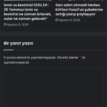
İzmir su kesintisi! İZSU 24-
Geri adım atmadı! Herkes
25 Temmuz İzmir su
Köfteci Yusuf’un şubelerine
kesintisi ne zaman bitecek,
astığı yazıyı paylaşıyor
sular ne zaman gelecek?
Ağustos 8, 2026
Ağustos 8, 2026
Bir yanıt yazın
E-posta adresiniz yayınlanmayacak.
Gerekli alanlar
*
ile
işaretlenmişlerdir
Y
o
r
u
m
*