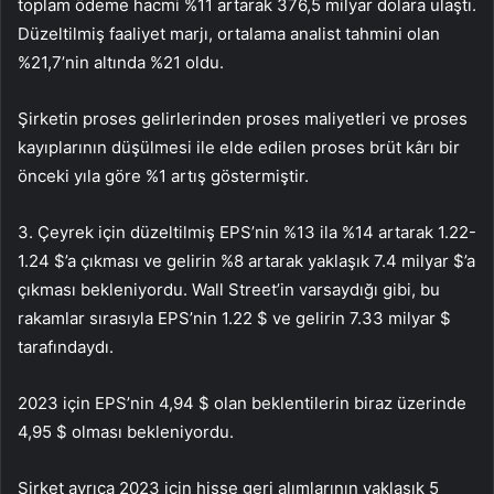
toplam ödeme hacmi %11 artarak 376,5 milyar dolara ulaştı.
Düzeltilmiş faaliyet marjı, ortalama analist tahmini olan
%21,7’nin altında %21 oldu.
Şirketin proses gelirlerinden proses maliyetleri ve proses
kayıplarının düşülmesi ile elde edilen proses brüt kârı bir
önceki yıla göre %1 artış göstermiştir.
3. Çeyrek için düzeltilmiş EPS’nin %13 ila %14 artarak 1.22-
1.24 $’a çıkması ve gelirin %8 artarak yaklaşık 7.4 milyar $’a
çıkması bekleniyordu. Wall Street’in varsaydığı gibi, bu
rakamlar sırasıyla EPS’nin 1.22 $ ve gelirin 7.33 milyar $
tarafındaydı.
2023 için EPS’nin 4,94 $ olan beklentilerin biraz üzerinde
4,95 $ olması bekleniyordu.
Şirket ayrıca 2023 için hisse geri alımlarının yaklaşık 5