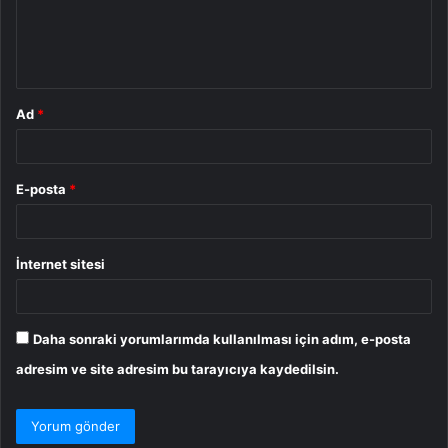
m
*
Ad
*
E-posta
*
İnternet sitesi
Daha sonraki yorumlarımda kullanılması için adım, e-posta
adresim ve site adresim bu tarayıcıya kaydedilsin.