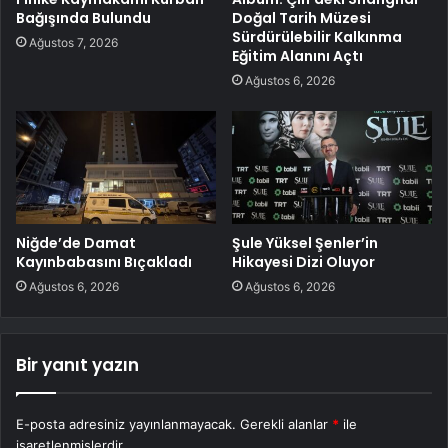
Bağışında Bulundu
Doğal Tarih Müzesi
Sürdürülebilir Kalkınma
Ağustos 7, 2026
Eğitim Alanını Açtı
Ağustos 6, 2026
Niğde’de Damat
Şule Yüksel Şenler’in
Kayınbabasını Bıçakladı
Hikayesi Dizi Oluyor
Ağustos 6, 2026
Ağustos 6, 2026
Bir yanıt yazın
E-posta adresiniz yayınlanmayacak.
Gerekli alanlar
*
ile
işaretlenmişlerdir