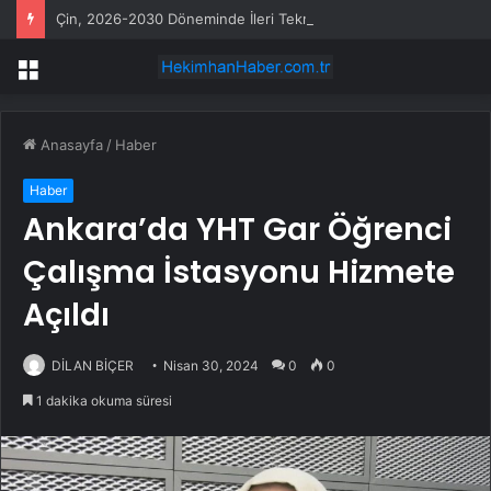
Çin, 2026-2030 Döneminde İleri Teknoloji Ekipman İthalatını Artıracak
Menü
Anasayfa
/
Haber
Haber
Ankara’da YHT Gar Öğrenci
Çalışma İstasyonu Hizmete
Açıldı
DİLAN BİÇER
Nisan 30, 2024
0
0
1 dakika okuma süresi