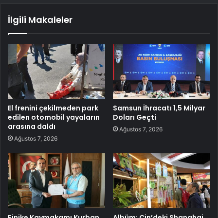
İlgili Makaleler
El frenini çekilmeden park
Samsun İhracatı 1,5 Milyar
edilen otomobil yayaların
Doları Geçti
arasına daldı
Ağustos 7, 2026
Ağustos 7, 2026
Finike Kaymakamı Kurban
Albüm: Çin’deki Shanghai