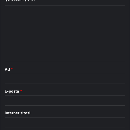
Y
o
r
u
m
*
Ad
*
E-posta
*
İnternet sitesi