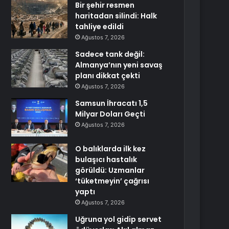
Bir şehir resmen
haritadan silindi: Halk
tahliye edildi
Ağustos 7, 2026
Sadece tank değil:
Almanya’nın yeni savaş
planı dikkat çekti
Ağustos 7, 2026
Samsun İhracatı 1,5
Milyar Doları Geçti
Ağustos 7, 2026
O balıklarda ilk kez
bulaşıcı hastalık
görüldü: Uzmanlar
‘tüketmeyin’ çağrısı
yaptı
Ağustos 7, 2026
Uğruna yol gidip servet