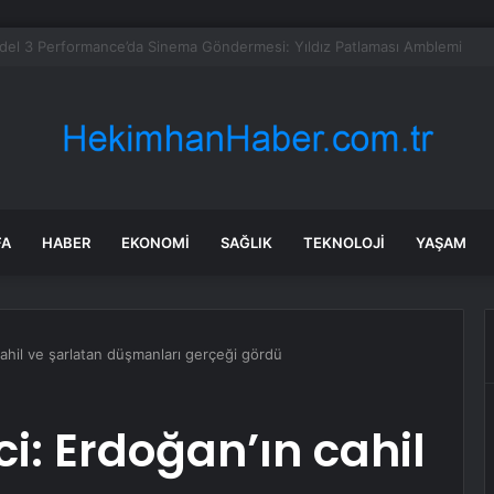
arıca’ya Büyükşehir’den modern ulaşım yatırımı
FA
HABER
EKONOMI
SAĞLIK
TEKNOLOJI
YAŞAM
ahil ve şarlatan düşmanları gerçeği gördü
i: Erdoğan’ın cahil