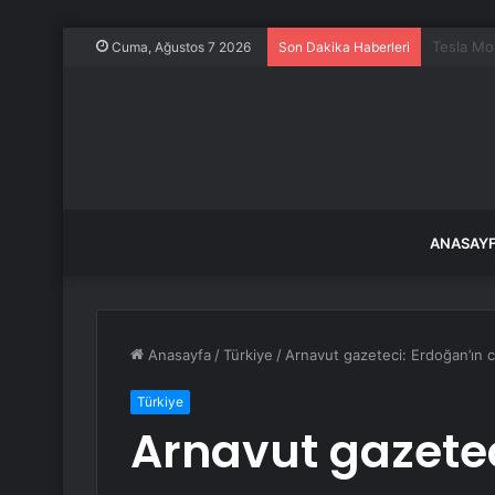
Kocaeli D
Cuma, Ağustos 7 2026
Son Dakika Haberleri
ANASAY
Anasayfa
/
Türkiye
/
Arnavut gazeteci: Erdoğan’ın c
Türkiye
Arnavut gazetec