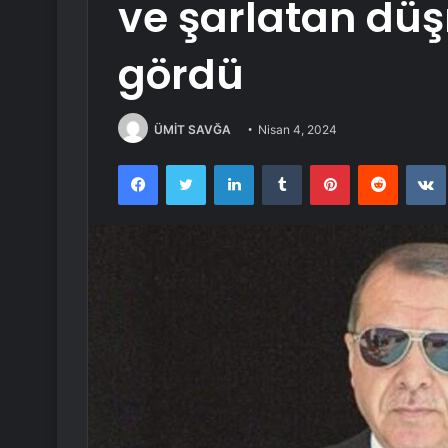
ve şarlatan dü
gördü
ÜMİT SAVĞA
Nisan 4, 2024
Facebook
Twitter
LinkedIn
Tumblr
Pinterest
Reddit