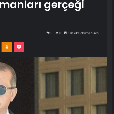
şmanları gerçeği
0
0
5 dakika okuma süresi
VKontakte
Odnoklassniki
Pocket