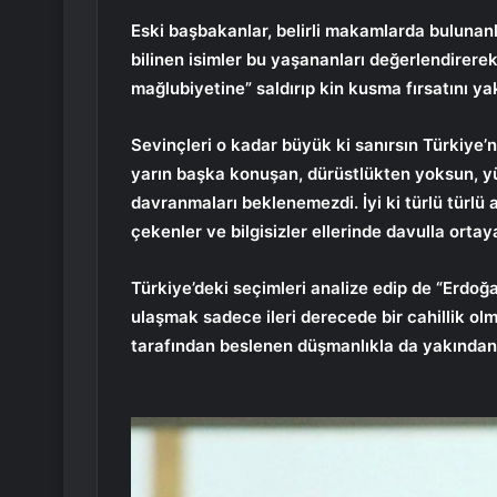
Eski başbakanlar, belirli makamlarda bulunanl
bilinen isimler bu yaşananları değerlendirer
mağlubiyetine” saldırıp kin kusma fırsatını yak
Sevinçleri o kadar büyük ki sanırsın Türkiye’n
yarın başka konuşan, dürüstlükten yoksun, yü
davranmaları beklenemezdi. İyi ki türlü türlü 
çekenler ve bilgisizler ellerinde davulla orta
Türkiye’deki seçimleri analize edip de “Erdoğ
ulaşmak sadece ileri derecede bir cahillik ol
tarafından beslenen düşmanlıkla da yakından 