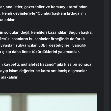
ar, analistler, gazeteciler ve kamuoyu tarafından
ek, kendi deyimleriyle “Cumhurbaşkanı Erdoğan’ın
aladılar.
in solcuları değil, kendileri kazandılar. Bugün başka,
zsüz insanların bu seçimler örneğinde de farklı
ayyaşlar, sübyancılar, LGBT destekçileri, yağcılık
ya çıkıp daha önce tükürdüklerini yalamadılar.
an kaybetti, muhalefet kazandı” gibi kısa bir sonuca
mayıp İslam değerlerine karşı ant içmiş düşmanlar
alakalıdır.