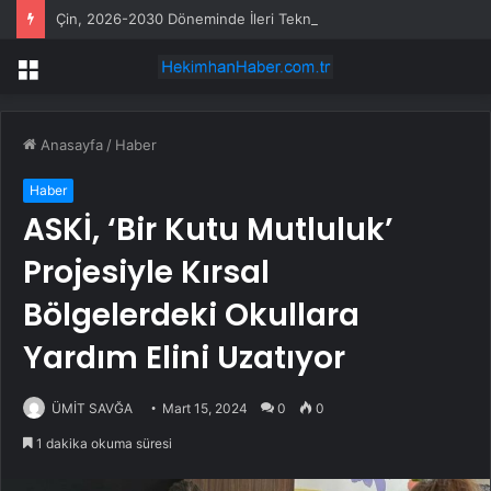
Çin, 2026-2030 Döneminde İleri Teknoloji Ekipman İthalatını Artıracak
Menü
Anasayfa
/
Haber
Haber
ASKİ, ‘Bir Kutu Mutluluk’
Projesiyle Kırsal
Bölgelerdeki Okullara
Yardım Elini Uzatıyor
ÜMİT SAVĞA
Mart 15, 2024
0
0
1 dakika okuma süresi