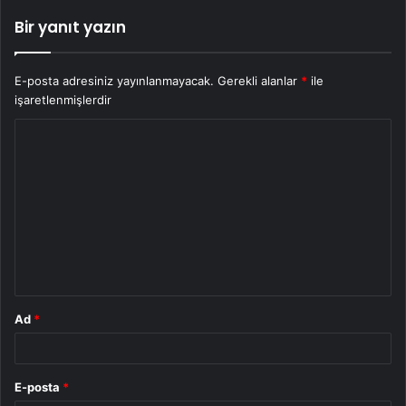
Bir yanıt yazın
E-posta adresiniz yayınlanmayacak.
Gerekli alanlar
*
ile
işaretlenmişlerdir
Y
o
r
u
m
*
Ad
*
E-posta
*