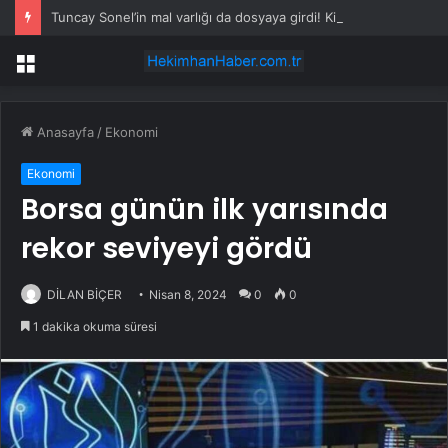
Tuncay Sonel’in mal varlığı da dosyaya girdi! Kira geliri dudak uçuklattı
Menü
Anasayfa
/
Ekonomi
Ekonomi
Borsa günün ilk yarısında
rekor seviyeyi gördü
DİLAN BİÇER
Nisan 8, 2024
0
0
1 dakika okuma süresi