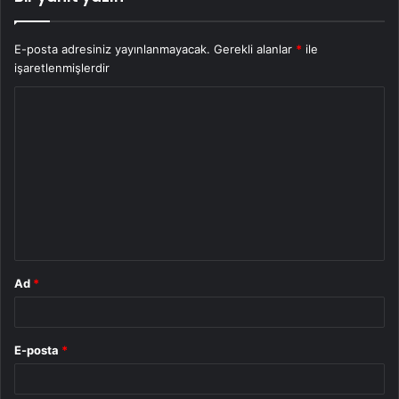
E-posta adresiniz yayınlanmayacak.
Gerekli alanlar
*
ile
işaretlenmişlerdir
Y
o
r
u
m
*
Ad
*
E-posta
*