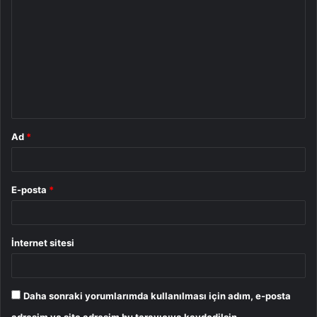
o
r
u
m
*
Ad
*
E-posta
*
İnternet sitesi
Daha sonraki yorumlarımda kullanılması için adım, e-posta