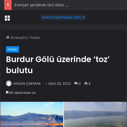
Emniyet şeridinde feci ölüm: Servis şoförüne midibüs çarptı
Menü
Anasayfa
/
Haber
Haber
Burdur Gölü üzerinde ‘toz’
bulutu
HASAN ÇAKMAK
Mart 29, 2023
0
8
Bir dakikadan az