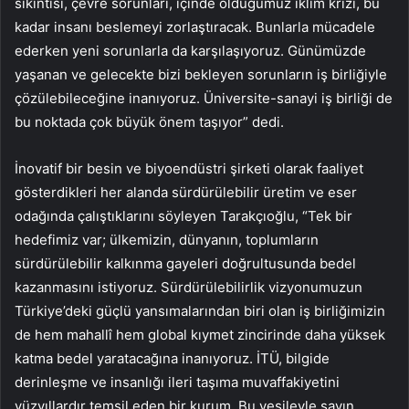
sıkıntısı, çevre sorunları, içinde olduğumuz iklim krizi, bu
kadar insanı beslemeyi zorlaştıracak. Bunlarla mücadele
ederken yeni sorunlarla da karşılaşıyoruz. Günümüzde
yaşanan ve gelecekte bizi bekleyen sorunların iş birliğiyle
çözülebileceğine inanıyoruz. Üniversite-sanayi iş birliği de
bu noktada çok büyük önem taşıyor” dedi.
İnovatif bir besin ve biyoendüstri şirketi olarak faaliyet
gösterdikleri her alanda sürdürülebilir üretim ve eser
odağında çalıştıklarını söyleyen Tarakçıoğlu, “Tek bir
hedefimiz var; ülkemizin, dünyanın, toplumların
sürdürülebilir kalkınma gayeleri doğrultusunda bedel
kazanmasını istiyoruz. Sürdürülebilirlik vizyonumuzun
Türkiye’deki güçlü yansımalarından biri olan iş birliğimizin
de hem mahallî hem global kıymet zincirinde daha yüksek
katma bedel yaratacağına inanıyoruz. İTÜ, bilgide
derinleşme ve insanlığı ileri taşıma muvaffakiyetini
yüzyıllardır temsil eden bir kurum. Bu vesileyle sayın