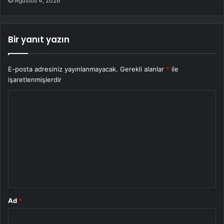
Ağustos 4, 2026
Bir yanıt yazın
E-posta adresiniz yayınlanmayacak.
Gerekli alanlar
*
ile
işaretlenmişlerdir
Y
o
r
u
m
*
Ad
*