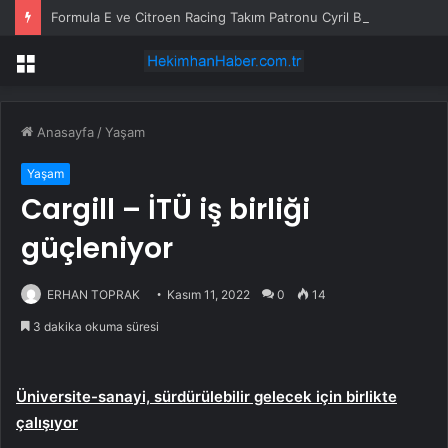
Formula E ve Citroen Racing Takım Patronu Cyril Blais Hayatını Kaybetti
Menü
Anasayfa
/
Yaşam
Yaşam
Cargill – İTÜ iş birliği
güçleniyor
ERHAN TOPRAK
Kasım 11, 2022
0
14
3 dakika okuma süresi
Üniversite-sanayi, sürdürülebilir gelecek için birlikte
çalışıyor