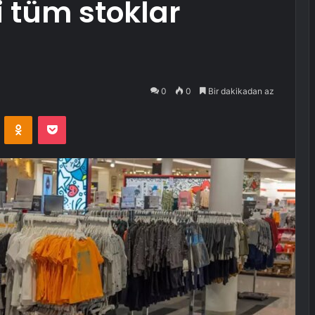
 tüm stoklar
0
0
Bir dakikadan az
VKontakte
Odnoklassniki
Pocket