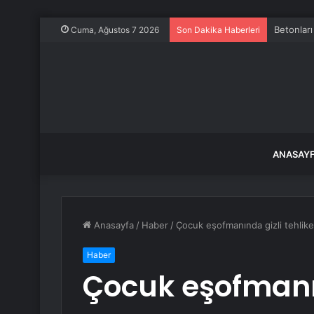
Tesla Mo
Cuma, Ağustos 7 2026
Son Dakika Haberleri
ANASAY
Anasayfa
/
Haber
/
Çocuk eşofmanında gizli tehlike!
Haber
Çocuk eşofmanın