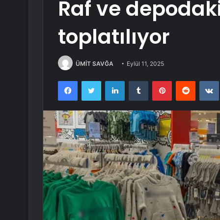
Raf ve depodaki
toplatılıyor
ÜMİT SAVĞA
Eylül 11, 2025
Facebook
Twitter
LinkedIn
Tumblr
Pinterest
Reddit