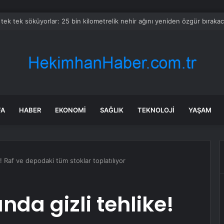
del 3 Performance’da Sinema Göndermesi: Yıldız Patlaması Amblemi
FA
HABER
EKONOMI
SAĞLIK
TEKNOLOJI
YAŞAM
 Raf ve depodaki tüm stoklar toplatılıyor
da gizli tehlike!