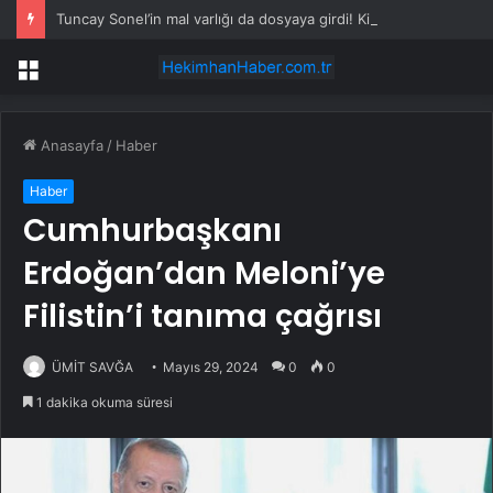
Tuncay Sonel’in mal varlığı da dosyaya girdi! Kira geliri dudak uçuklattı
Menü
Anasayfa
/
Haber
Haber
Cumhurbaşkanı
Erdoğan’dan Meloni’ye
Filistin’i tanıma çağrısı
ÜMİT SAVĞA
Mayıs 29, 2024
0
0
1 dakika okuma süresi