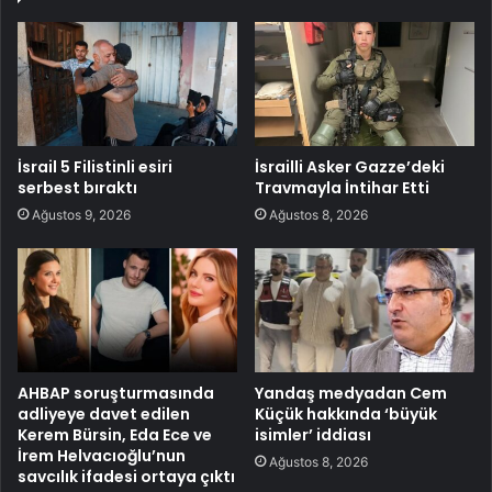
İsrail 5 Filistinli esiri
İsrailli Asker Gazze’deki
serbest bıraktı
Travmayla İntihar Etti
Ağustos 9, 2026
Ağustos 8, 2026
AHBAP soruşturmasında
Yandaş medyadan Cem
adliyeye davet edilen
Küçük hakkında ‘büyük
Kerem Bürsin, Eda Ece ve
isimler’ iddiası
İrem Helvacıoğlu’nun
Ağustos 8, 2026
savcılık ifadesi ortaya çıktı