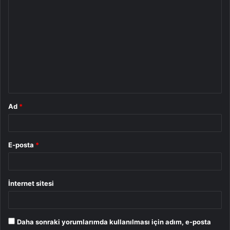
Y
o
r
u
m
*
Ad
*
E-posta
*
İnternet sitesi
Daha sonraki yorumlarımda kullanılması için adım, e-posta