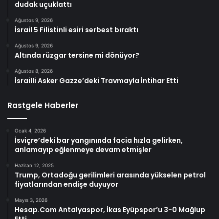
dudak uçuklattı
Ağustos 9, 2026
İsrail 5 Filistinli esiri serbest bıraktı
Ağustos 9, 2026
Altında rüzgar tersine mi dönüyor?
Ağustos 8, 2026
İsrailli Asker Gazze’deki Travmayla İntihar Etti
Rastgele Haberler
Ocak 4, 2026
İsviçre’deki bar yangınında facia hızla gelirken,
anlamayıp eğlenmeye devam etmişler
Haziran 12, 2025
Trump, Ortadoğu gerilimleri arasında yükselen petrol
fiyatlarından endişe duyuyor
Mayıs 3, 2026
Hesap.Com Antalyaspor, İkas Eyüpspor’u 3-0 Mağlup
Etti