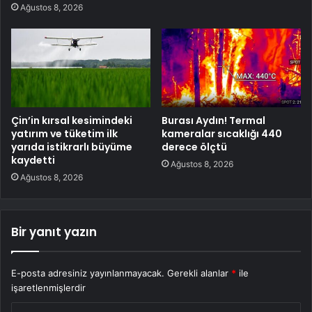
Ağustos 8, 2026
Çin’in kırsal kesimindeki
Burası Aydın! Termal
yatırım ve tüketim ilk
kameralar sıcaklığı 440
yarıda istikrarlı büyüme
derece ölçtü
kaydetti
Ağustos 8, 2026
Ağustos 8, 2026
Bir yanıt yazın
E-posta adresiniz yayınlanmayacak.
Gerekli alanlar
*
ile
işaretlenmişlerdir