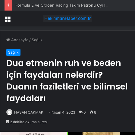
Formula E ve Citroen Racing Takım Patronu Cyril Blais Hayatını Kaybetti
Menü
Anasayfa
/
Sağlık
Sağlık
Dua etmenin ruh ve beden
için faydaları nelerdir?
Duanın faziletleri ve bilimsel
faydaları
HASAN ÇAKMAK
Nisan 4, 2023
0
8
2 dakika okuma süresi