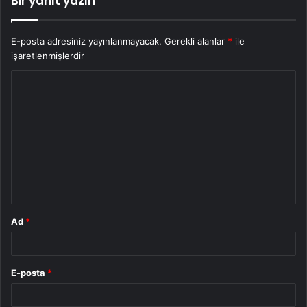
Bir yanıt yazın
E-posta adresiniz yayınlanmayacak.
Gerekli alanlar
*
ile
işaretlenmişlerdir
Y
o
r
u
m
*
Ad
*
E-posta
*