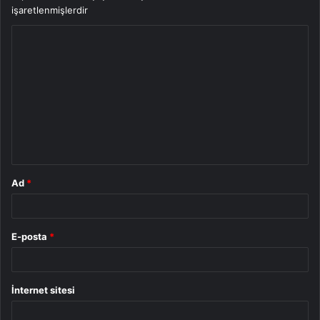
işaretlenmişlerdir
Y
o
r
u
m
*
Ad
*
E-posta
*
İnternet sitesi