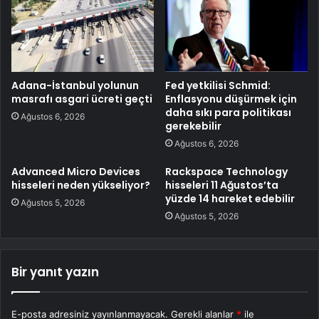
Adana-İstanbul yolunun
Fed yetkilisi Schmid:
masrafı asgari ücreti geçti
Enflasyonu düşürmek için
daha sıkı para politikası
Ağustos 6, 2026
gerekebilir
Ağustos 6, 2026
Advanced Micro Devices
Rackspace Technology
hisseleri neden yükseliyor?
hisseleri 11 Ağustos’ta
yüzde 14 hareket edebilir
Ağustos 5, 2026
Ağustos 5, 2026
Bir yanıt yazın
E-posta adresiniz yayınlanmayacak.
Gerekli alanlar
*
ile