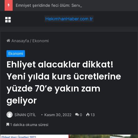
Emniyet şeridinde feci ölüm: Servis şoförüne midibüs çarptı
Menü
Anasayfa
/
Ekonomi
Ekonomi
Ehliyet alacaklar dikkat!
Yeni yılda kurs ücretlerine
yüzde 70’e yakın zam
geliyor
SİNAN ÇİTİL
Kasım 30, 2022
0
13
1 dakika okuma süresi