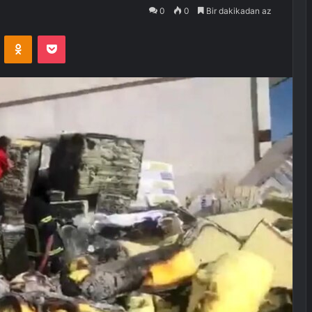
0
0
Bir dakikadan az
VKontakte
Odnoklassniki
Pocket