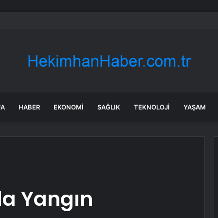
eteneği oyunculuk değil! Bensu Soral’ın son eseri beğeni topladı
FA
HABER
EKONOMI
SAĞLIK
TEKNOLOJI
YAŞAM
da Yangın