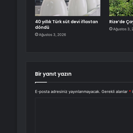
40 yıllık Türk süt devi iflastan
Rize’de Ça
döndü
Ağustos 3, 
Ağustos 3, 2026
Bir yanıt yazın
E-posta adresiniz yayınlanmayacak.
Gerekli alanlar
*
i
Y
o
r
u