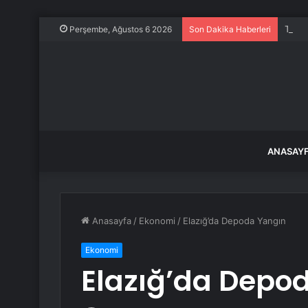
Tek y
Perşembe, Ağustos 6 2026
Son Dakika Haberleri
ANASAY
Anasayfa
/
Ekonomi
/
Elazığ’da Depoda Yangın
Ekonomi
Elazığ’da Depo