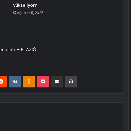
yükseliyor?
Ağustos 5, 2026
en oldu. – ELAZIĞ
erest
Reddit
VKontakte
Odnoklassniki
Pocket
E-Posta ile paylaş
Yazdır