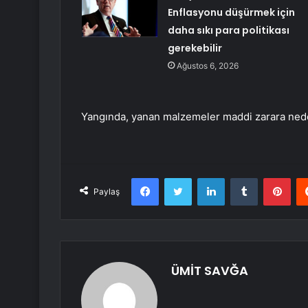
Enflasyonu düşürmek için
daha sıkı para politikası
gerekebilir
Ağustos 6, 2026
Yangında, yanan malzemeler maddi zarara ned
Facebook
Twitter
LinkedIn
Tumblr
Pint
Paylaş
ÜMİT SAVĞA