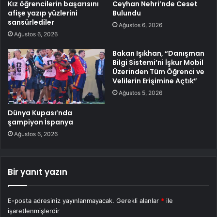
Kız öğrencilerin başarısını
Ceyhan Nehri’nde Ceset
afişe yazıp yüzlerini
Bulundu
sansürlediler
Ağustos 6, 2026
Ağustos 6, 2026
Bakan Işıkhan, “Danışman
Bilgi Sistemi’ni İşkur Mobil
Üzerinden Tüm Öğrenci ve
Velilerin Erişimine Açtık”
Ağustos 5, 2026
Dünya Kupası’nda
şampiyon İspanya
Ağustos 6, 2026
Bir yanıt yazın
E-posta adresiniz yayınlanmayacak.
Gerekli alanlar
*
ile
işaretlenmişlerdir