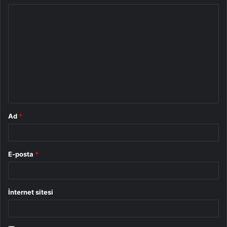
Y
o
r
u
m
*
Ad
*
E-posta
*
İnternet sitesi