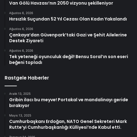
Van Gölü Havzası’nın 2050 vizyonu şekilleniyor
Ağustos 6, 2026
Hırsızlık Suçundan 52 Yıl Cezası Olan Kadın Yakalandı
Ağustos 6, 2026
Çankaya’dan Güvenpark’taki Gazi ve Şehit Ailelerine
Destek Ziyareti
Ağustos 6, 2026
Tek yeteneği oyunculuk değil! Bensu Soral’ın son eseri
beğeni topladı
Rastgele Haberler
Aralık 13, 2025
Gribin ilacı bu meyve! Portakal ve mandalinayı geride
bırakıyor
Mayıs 13, 2025
Cumhurbaşkanı Erdoğan, NATO Genel Sekreteri Mark
Rutte’yi Cumhurbaşkanlığı Külliyesi’nde Kabul etti.
Temmuz 24, 2025