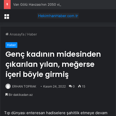
Van Gölü Havzası’nın 2050 vizyonu şekilleniyor
Menü
Anasayfa
/
Haber
Haber
Genç kadının midesinden
çıkarılan yılan, meğerse
içeri böyle girmiş
ERHAN TOPRAK
Kasım 24, 2022
0
15
Bir dakikadan az
Tıp dünyası enteresan hadiselere şahitlik etmeye devam