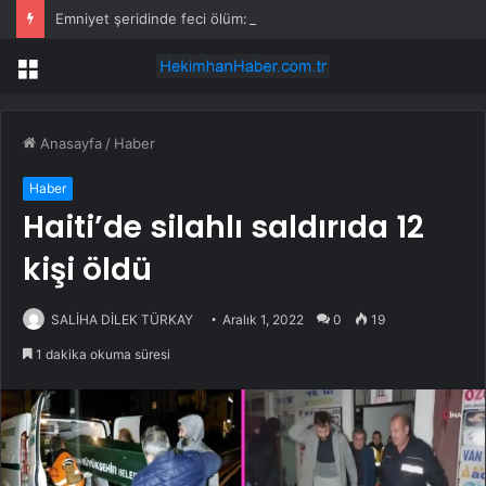
Emniyet şeridinde feci ölüm: Servis şoförüne midibüs çarptı
Menü
Anasayfa
/
Haber
Haber
Haiti’de silahlı saldırıda 12
kişi öldü
SALİHA DİLEK TÜRKAY
Aralık 1, 2022
0
19
1 dakika okuma süresi