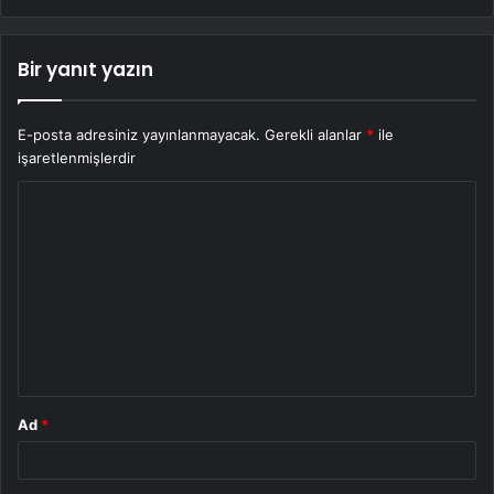
Bir yanıt yazın
E-posta adresiniz yayınlanmayacak.
Gerekli alanlar
*
ile
işaretlenmişlerdir
Y
o
r
u
m
*
Ad
*