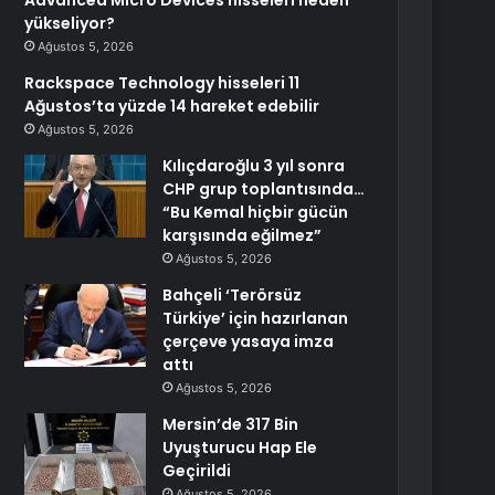
Advanced Micro Devices hisseleri neden
yükseliyor?
Ağustos 5, 2026
Rackspace Technology hisseleri 11
Ağustos’ta yüzde 14 hareket edebilir
Ağustos 5, 2026
Kılıçdaroğlu 3 yıl sonra
CHP grup toplantısında…
“Bu Kemal hiçbir gücün
karşısında eğilmez”
Ağustos 5, 2026
Bahçeli ‘Terörsüz
Türkiye’ için hazırlanan
çerçeve yasaya imza
attı
Ağustos 5, 2026
Mersin’de 317 Bin
Uyuşturucu Hap Ele
Geçirildi
Ağustos 5, 2026