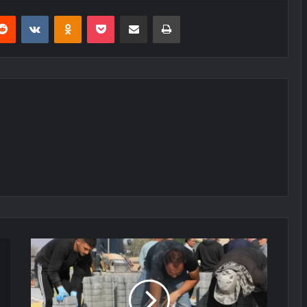
erest
Reddit
VKontakte
Odnoklassniki
Pocket
E-Posta ile paylaş
Yazdır