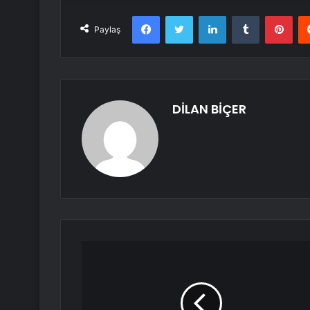
Facebook
Twitter
LinkedIn
Tumblr
Pint
Paylaş
DİLAN BİÇER