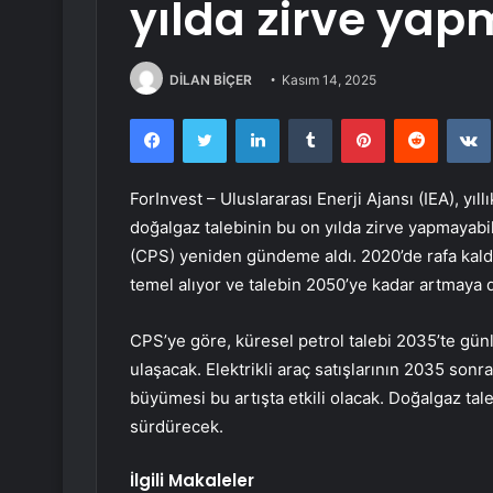
yılda zirve yap
DİLAN BİÇER
Kasım 14, 2025
Facebook
Twitter
LinkedIn
Tumblr
Pinterest
Reddit
ForInvest – Uluslararası Enerji Ajansı (IEA), y
doğalgaz talebinin bu on yılda zirve yapmayab
(CPS) yeniden gündeme aldı. 2020’de rafa kaldır
temel alıyor ve talebin 2050’ye kadar artmaya
CPS’ye göre, küresel petrol talebi 2035’te günl
ulaşacak. Elektrikli araç satışlarının 2035 sonr
büyümesi bu artışta etkili olacak. Doğalgaz tal
sürdürecek.
İlgili Makaleler