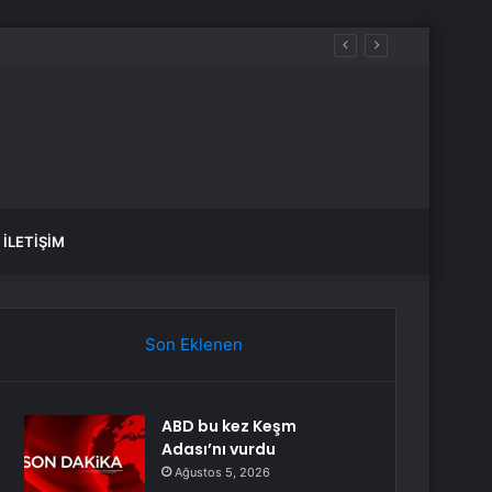
sız Kılıyor
İLETIŞIM
Son Eklenen
ABD bu kez Keşm
Adası’nı vurdu
Ağustos 5, 2026