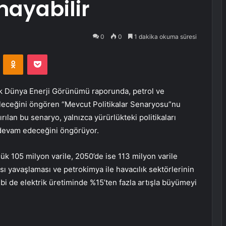
mayabilir
0
0
1 dakika okuma süresi
VKontakte
Odnoklassniki
Pocket
ıllık Dünya Enerji Görünümü raporunda, petrol ve
ileceğini öngören “Mevcut Politikalar Senaryosu”nu
ılan bu senaryo, yalnızca yürürlükteki politikaları
 devam edeceğini öngörüyor.
ük 105 milyon varile, 2050’de ise 113 milyon varile
ası yavaşlaması ve petrokimya ile havacılık sektörlerinin
ebi de elektrik üretiminde %15’ten fazla artışla büyümeyi