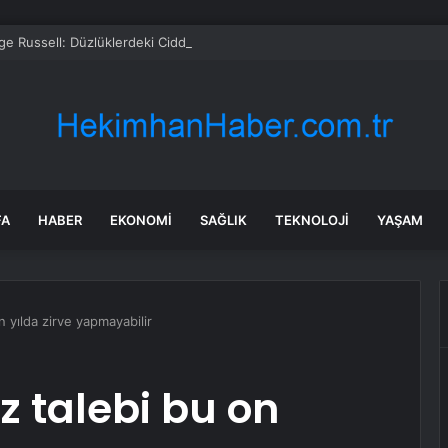
e Russell: Düzlüklerdeki Ciddi Sorun Takım Arkadaşıyla Mücadeleyi İmkan
FA
HABER
EKONOMI
SAĞLIK
TEKNOLOJI
YAŞAM
n yılda zirve yapmayabilir
az talebi bu on