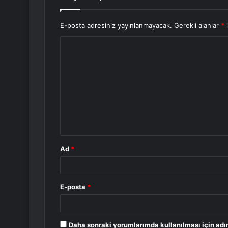
E-posta adresiniz yayınlanmayacak.
Gerekli alanlar
*
i
Y
o
r
u
m
*
Ad
*
E-posta
*
Daha sonraki yorumlarımda kullanılması için adı