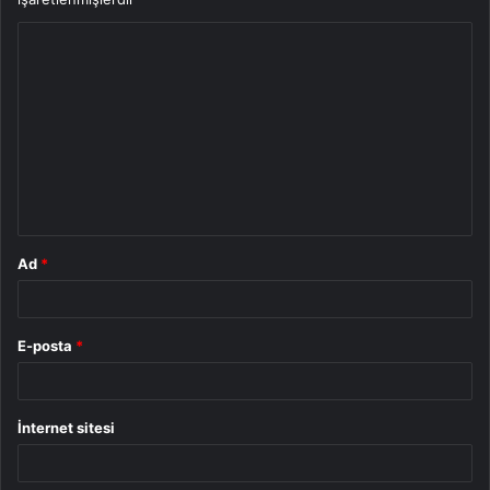
Y
o
r
u
m
*
Ad
*
E-posta
*
İnternet sitesi