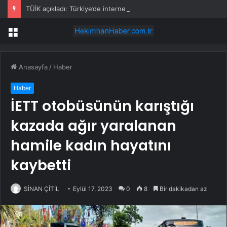
TÜİK açıkladı: Türkiye’de internet kullanımı yüzde 92,3’e ulaştı
Menü
Anasayfa
/
Haber
Haber
İETT otobüsünün karıştığı
kazada ağır yaralanan
hamile kadın hayatını
kaybetti
SİNAN ÇİTİL
Eylül 17, 2023
0
8
Bir dakikadan az