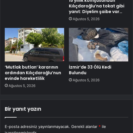
15 yıllık komşusundan
Kılıçdaroğlu’na tokat gibi
yanıt: Diyelim şaibe var…
Ağustos 5, 2026
‘Mutlak butlan’ kararının
İzmir’de 33 Ölü Kedi
ardından Kılıçdaroğlu’nun
Bulundu
evinde hareketlilik
Ağustos 5, 2026
Ağustos 5, 2026
Bir yanıt yazın
E-posta adresiniz yayınlanmayacak.
Gerekli alanlar
*
ile
işaretlenmişlerdir