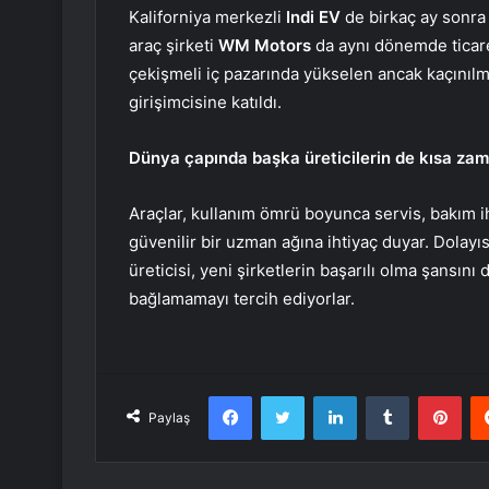
Kaliforniya merkezli
Indi EV
de birkaç ay sonra 
araç şirketi
WM Motors
da aynı dönemde ticare
çekişmeli iç pazarında yükselen ancak kaçınılm
girişimcisine katıldı.
Dünya çapında başka üreticilerin de kısa zaman
Araçlar, kullanım ömrü boyunca servis, bakım iht
güvenilir bir uzman ağına ihtiyaç duyar. Dolayıs
üreticisi, yeni şirketlerin başarılı olma şansını 
bağlamamayı tercih ediyorlar.
Facebook
Twitter
LinkedIn
Tumblr
Pint
Paylaş