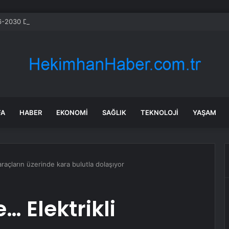
-2030 Döneminde İleri Teknoloji Ekipman İthalatını Artıracak
FA
HABER
EKONOMI
SAĞLIK
TEKNOLOJI
YAŞAM
araçların üzerinde kara bulutla dolaşıyor
… Elektrikli