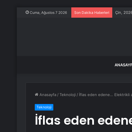
Çin, 2026
Cuma, Ağustos 7 2026
Son Dakika Haberleri
ANASAY
Anasayfa
/
Teknoloji
/
İflas eden edene… Elektrikli 
Teknoloji
İflas eden edene