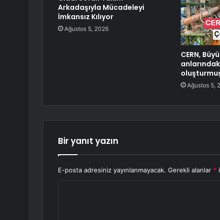
Arkadaşıyla Mücadeleyi
İmkansız Kılıyor
Ağustos 5, 2026
CERN, Büyü
anlarındak
oluşturmuş
Ağustos 5, 
Bir yanıt yazın
E-posta adresiniz yayınlanmayacak.
Gerekli alanlar
*
i
Y
o
r