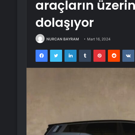
araçların üzeri
dolaşıyor
NURCAN BAYRAM
Mart 16, 2024
Facebook
Twitter
LinkedIn
Tumblr
Pinterest
Reddit