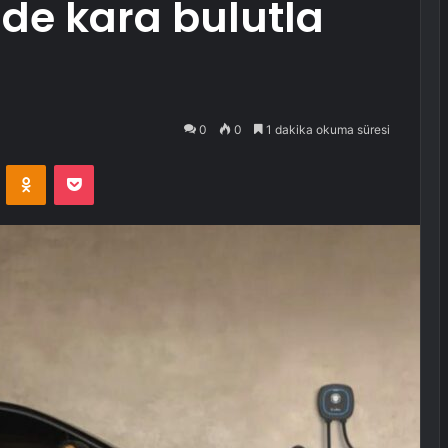
nde kara bulutla
0
0
1 dakika okuma süresi
VKontakte
Odnoklassniki
Pocket