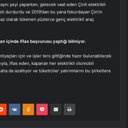
aynı şeyi yaparken, gelecek vaat eden Çinli elektrikli
ti durdurdu ve 2019’dan bu yana fokurdayan Çin’in
az olarak tükenen yüzlerce genç elektrikli araç
 içinde iflas başvurusu yaptığı biliniyor.
iyaçları için ve işler ters gittiğinde hazır bulunabilecek
ıyla, iflas eden, kapanan her elektrikli otomobil
daha da azaltıyor ve tüketiciler yatırımlarını bu şirketlere
erest
Reddit
VKontakte
Odnoklassniki
Pocket
E-Posta ile paylaş
Yazdır