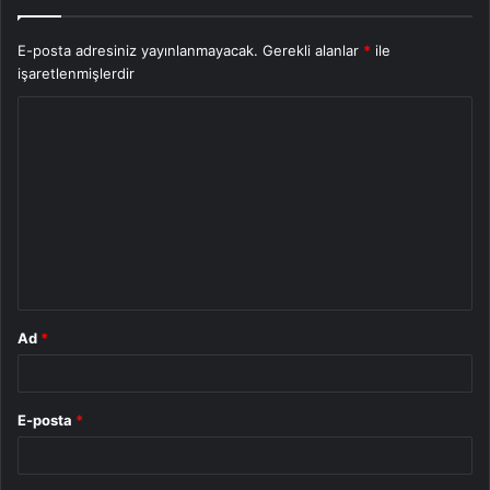
E-posta adresiniz yayınlanmayacak.
Gerekli alanlar
*
ile
işaretlenmişlerdir
Y
o
r
u
m
*
Ad
*
E-posta
*