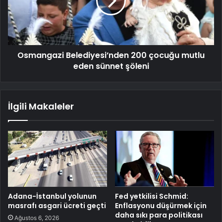
Osmangazi Belediyesi’nden 200 çocuğu mutlu
eden sünnet şöleni
İlgili Makaleler
Adana-İstanbul yolunun
Fed yetkilisi Schmid:
masrafı asgari ücreti geçti
Enflasyonu düşürmek için
daha sıkı para politikası
Ağustos 6, 2026