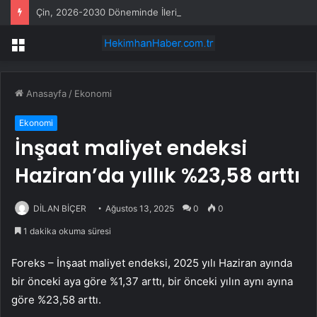
Çin, 2026-2030 Döneminde İleri Teknoloji Ekipman İthalatını Artıracak
Menü
Anasayfa
/
Ekonomi
Ekonomi
İnşaat maliyet endeksi
Haziran’da yıllık %23,58 arttı
DİLAN BİÇER
Ağustos 13, 2025
0
0
1 dakika okuma süresi
Foreks – İnşaat maliyet endeksi, 2025 yılı Haziran ayında
bir önceki aya göre %1,37 arttı, bir önceki yılın aynı ayına
göre %23,58 arttı.