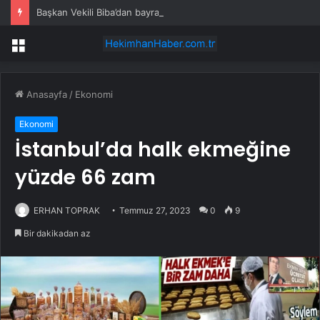
Başkan Vekili Biba’dan bayramda ücretsiz ulaşım müjdesi
Menü
Anasayfa
/
Ekonomi
Ekonomi
İstanbul’da halk ekmeğine
yüzde 66 zam
ERHAN TOPRAK
Temmuz 27, 2023
0
9
Bir dakikadan az