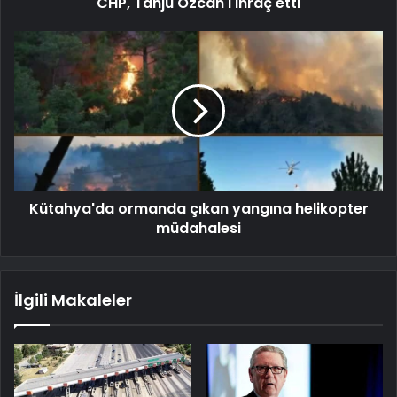
CHP, Tanju Özcan'ı ihraç etti
Kütahya'da ormanda çıkan yangına helikopter
müdahalesi
İlgili Makaleler