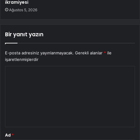
ikramiyesi
Ağustos 5, 2026
Bir yanıt yazın
E-posta adresiniz yayınlanmayacak.
Gerekli alanlar
*
ile
işaretlenmişlerdir
Y
o
r
u
m
*
Ad
*