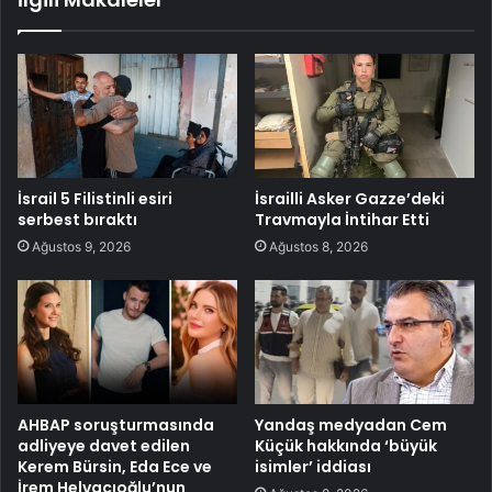
İsrail 5 Filistinli esiri
İsrailli Asker Gazze’deki
serbest bıraktı
Travmayla İntihar Etti
Ağustos 9, 2026
Ağustos 8, 2026
AHBAP soruşturmasında
Yandaş medyadan Cem
adliyeye davet edilen
Küçük hakkında ‘büyük
Kerem Bürsin, Eda Ece ve
isimler’ iddiası
İrem Helvacıoğlu’nun