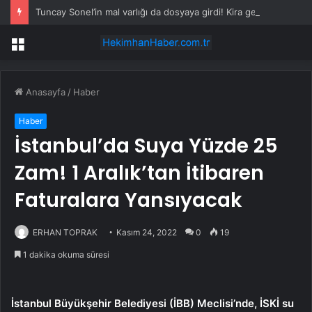
Tuncay Sonel’in mal varlığı da dosyaya girdi! Kira geliri dudak uçuklattı
Menü
Anasayfa
/
Haber
Haber
İstanbul’da Suya Yüzde 25
Zam! 1 Aralık’tan İtibaren
Faturalara Yansıyacak
ERHAN TOPRAK
Kasım 24, 2022
0
19
1 dakika okuma süresi
İstanbul Büyükşehir Belediyesi (İBB) Meclisi’nde, İSKİ su