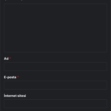
Y
o
r
u
m
*
Ad
*
E-posta
*
İnternet sitesi