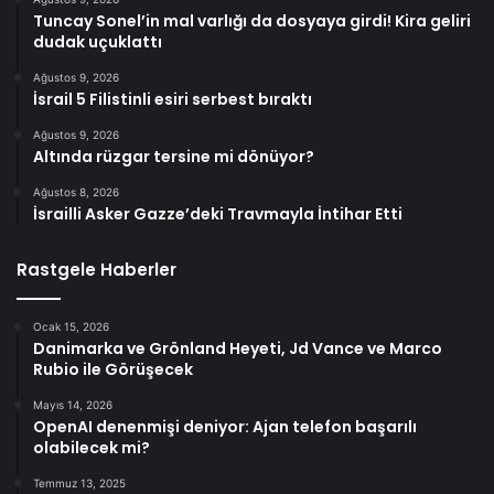
Tuncay Sonel’in mal varlığı da dosyaya girdi! Kira geliri
dudak uçuklattı
Ağustos 9, 2026
İsrail 5 Filistinli esiri serbest bıraktı
Ağustos 9, 2026
Altında rüzgar tersine mi dönüyor?
Ağustos 8, 2026
İsrailli Asker Gazze’deki Travmayla İntihar Etti
Rastgele Haberler
Ocak 15, 2026
Danimarka ve Grönland Heyeti, Jd Vance ve Marco
Rubio ile Görüşecek
Mayıs 14, 2026
OpenAI denenmişi deniyor: Ajan telefon başarılı
olabilecek mi?
Temmuz 13, 2025