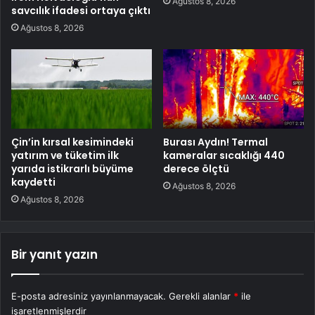
Ağustos 8, 2026
savcılık ifadesi ortaya çıktı
Ağustos 8, 2026
Çin’in kırsal kesimindeki
Burası Aydın! Termal
yatırım ve tüketim ilk
kameralar sıcaklığı 440
yarıda istikrarlı büyüme
derece ölçtü
kaydetti
Ağustos 8, 2026
Ağustos 8, 2026
Bir yanıt yazın
E-posta adresiniz yayınlanmayacak.
Gerekli alanlar
*
ile
işaretlenmişlerdir