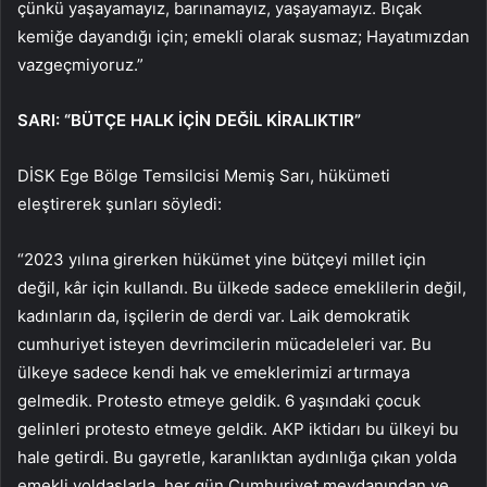
çünkü yaşayamayız, barınamayız, yaşayamayız. Bıçak
kemiğe dayandığı için; emekli olarak susmaz; Hayatımızdan
vazgeçmiyoruz.”
SARI: “BÜTÇE HALK İÇİN DEĞİL KİRALIKTIR”
DİSK Ege Bölge Temsilcisi Memiş Sarı, hükümeti
eleştirerek şunları söyledi:
“2023 yılına girerken hükümet yine bütçeyi millet için
değil, kâr için kullandı. Bu ülkede sadece emeklilerin değil,
kadınların da, işçilerin de derdi var. Laik demokratik
cumhuriyet isteyen devrimcilerin mücadeleleri var. Bu
ülkeye sadece kendi hak ve emeklerimizi artırmaya
gelmedik. Protesto etmeye geldik. 6 yaşındaki çocuk
gelinleri protesto etmeye geldik. AKP iktidarı bu ülkeyi bu
hale getirdi. Bu gayretle, karanlıktan aydınlığa çıkan yolda
emekli yoldaşlarla, her gün Cumhuriyet meydanından ve