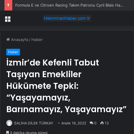
Formula E ve Citroen Racing Takım Patronu Cyril Blais Hayatını Kaybetti
Menü
Anasayfa
/
Haber
Haber
İzmir’de Kefenli Tabut
Taşıyan Emekliler
Hükümete Tepki:
“Yaşayamayız,
Barınamayız, Yaşayamayız”
SALİHA DİLEK TÜRKAY
Aralık 16, 2022
0
13
3 dakika okuma süresi