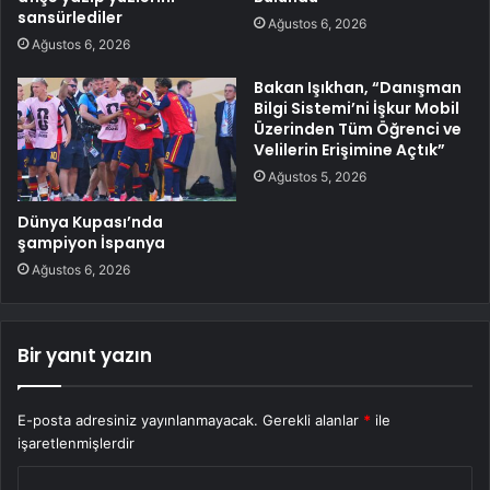
sansürlediler
Ağustos 6, 2026
Ağustos 6, 2026
Bakan Işıkhan, “Danışman
Bilgi Sistemi’ni İşkur Mobil
Üzerinden Tüm Öğrenci ve
Velilerin Erişimine Açtık”
Ağustos 5, 2026
Dünya Kupası’nda
şampiyon İspanya
Ağustos 6, 2026
Bir yanıt yazın
E-posta adresiniz yayınlanmayacak.
Gerekli alanlar
*
ile
işaretlenmişlerdir
Y