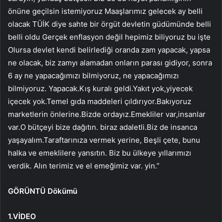
önüne geçilsin istemiyoruz Maaşlarımız gelecek ay belli
olacak TÜİK diye sahte bir örgüt devletin güdümünde belli
belli oldu Gerçek enflasyon değil hepimiz biliyoruz bu işte
Olursa devlet kendi belirlediği oranda zam yapacak, yapsa
ne olacak, biz zamyı alamadan onların parası gidiyor, sonra
6 ay ne yapacağımızı bilmiyoruz, ne yapacağımızı
bilmiyoruz. Yapacak.Kış kuralı geldi.Yakıt yok,yiyecek
içecek yok.Temel gıda maddeleri çıldırıyor.Bakıyoruz
marketlerin önlerine.Bizde ordayız.Emekliler var,insanlar
var.O bütçeyi bize dağıtın. biraz adaletli.Biz de insanca
yaşayalım.Taraftarınıza vermek yerine, Beşli çete, bunu
halka ve emeklilere yansıtın. Biz bu ülkeye yıllarımızı
verdik. Alın terimiz ve el emeğimiz var. yin.”
GÖRÜNTÜ Dökümü
1.VİDEO