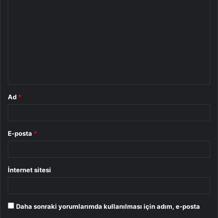
o
r
u
m
*
Ad
*
E-posta
*
İnternet sitesi
Daha sonraki yorumlarımda kullanılması için adım, e-posta