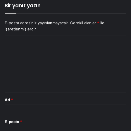
Bir yanıt yazın
E-posta adresiniz yayınlanmayacak.
Gerekli alanlar
*
ile
işaretlenmişlerdir
Y
o
r
u
m
*
Ad
*
E-posta
*