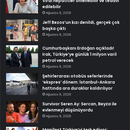
Viral hepatitler önlenebilir ve tedavi
edilebilir
Ağustos 9, 2026
Jeff Bezos’un kızı denildi, gerçek çok
başka çıktı
Ağustos 9, 2026
Cumhurbaşkanı Erdoğan açıkladı!
Irak, Türkiye’ye günlük 1 milyon varil
petrol verecek
Ağustos 9, 2026
Şehirlerarası otobüs seferlerinde
‘ekspres’ dönem: İstanbul-Ankara
hattında ara duraklar kaldırılıyor
Ağustos 9, 2026
Survivor Seren Ay: Sercan, Beyza ile
evlenmeyi düşünüyordu
Ağustos 9, 2026
Manifest Türkiye’yi terk ediyor: