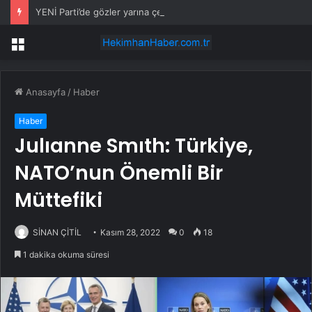
YENİ Parti’de gözler yarına çevrildi: Resmi açıklama yapılacak
Menü
Anasayfa
/
Haber
Haber
Julıanne Smıth: Türkiye,
NATO’nun Önemli Bir
Müttefiki
SİNAN ÇİTİL
Kasım 28, 2022
0
18
1 dakika okuma süresi