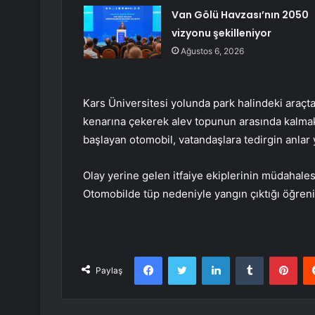
Van Gölü Havzası’nın 2050
vizyonu şekilleniyor
Ağustos 6, 2026
Kars Üniversitesi yolunda park halindeki araçt
kenarına çekerek alev topunun arasında kalmak
başlayan otomobil, vatandaşlara tedirgin anlar y
Olay yerine gelen itfaiye ekiplerinin müdahale
Otomobilde tüp nedeniyle yangın çıktığı öğrenild
Facebook
Twitter
LinkedIn
Tumblr
Pint
Paylaş