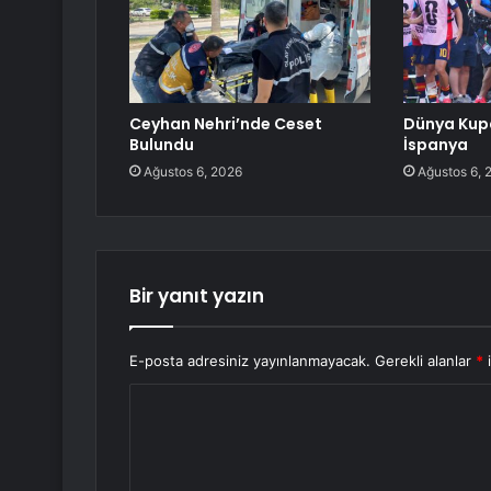
Ceyhan Nehri’nde Ceset
Dünya Kup
Bulundu
İspanya
Ağustos 6, 2026
Ağustos 6, 
Bir yanıt yazın
E-posta adresiniz yayınlanmayacak.
Gerekli alanlar
*
i
Y
o
r