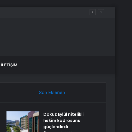
İLETIŞIM
Son Eklenen
Dokuz Eylül nitelikli
hekim kadrosunu
güçlendirdi