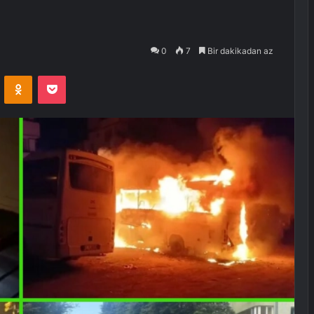
0
7
Bir dakikadan az
VKontakte
Odnoklassniki
Pocket