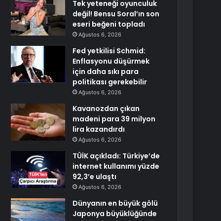
Tek yeteneği oyunculuk
değil! Bensu Soral’ın son
eseri beğeni topladı
Ağustos 6, 2026
Fed yetkilisi Schmid:
Enflasyonu düşürmek
için daha sıkı para
politikası gerekebilir
Ağustos 6, 2026
Kavanozdan çıkan
madeni para 39 milyon
lira kazandırdı
Ağustos 6, 2026
TÜİK açıkladı: Türkiye’de
internet kullanımı yüzde
92,3’e ulaştı
Ağustos 6, 2026
Dünyanın en büyük gölü
Japonya büyüklüğünde