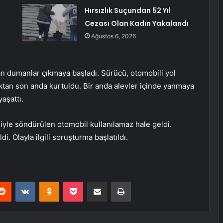
Hırsızlık Suçundan 52 Yıl
Cezası Olan Kadın Yakalandı
Ağustos 6, 2026
an dumanlar çıkmaya başladı. Sürücü, otomobili yol
tan son anda kurtuldu. Bir anda alevler içinde yanmaya
aşattı.
siyle söndürülen otomobil kullanılamaz hale geldi.
i. Olayla ilgili soruşturma başlatıldı.
erest
Reddit
VKontakte
Odnoklassniki
Pocket
E-Posta ile paylaş
Yazdır