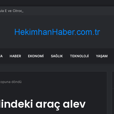
la E ve Citroen Racing Takım Patronu Cyril Blais Hayatını Kaybetti
FA
HABER
EKONOMI
SAĞLIK
TEKNOLOJI
YAŞAM
v topuna döndü
lindeki araç alev