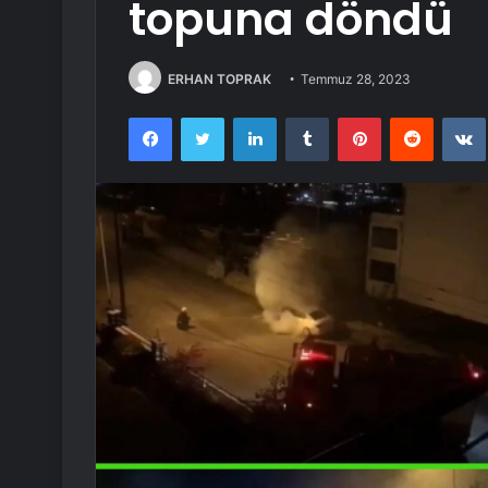
topuna döndü
ERHAN TOPRAK
Temmuz 28, 2023
Facebook
Twitter
LinkedIn
Tumblr
Pinterest
Reddit