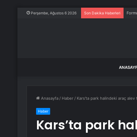
Formu
Perşembe, Ağustos 6 2026
Son Dakika Haberleri
ANASAY
Anasayfa
/
Haber
/
Kars’ta park halindeki araç ale
Haber
Kars’ta park ha