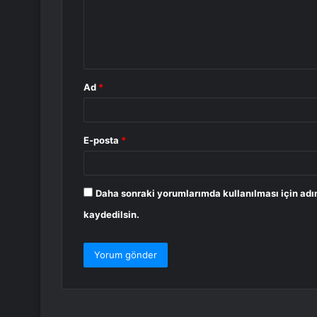
u
m
*
Ad
*
E-posta
*
Daha sonraki yorumlarımda kullanılması için adı
kaydedilsin.