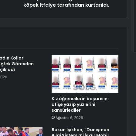
köpek itfaiye tarafından kurtarıldı.
adın Kolları
lıçtek Görevden
Açıkladı
2026
Kız öğrencilerin başarısını
afişe yazıp yüzlerini
sansürlediler
Ağustos 6, 2026
Bakan Işıkhan, “Danışman
Bilgi Sistemi’ni İşkur Mobil