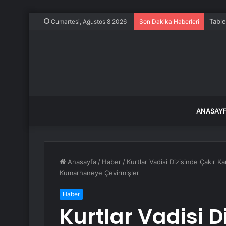
Table
Cumartesi, Ağustos 8 2026
Son Dakika Haberleri
ANASAY
Anasayfa
/
Haber
/
Kurtlar Vadisi Dizisinde Çakır 
Kumarhaneye Çevirmişler
Haber
Kurtlar Vadisi D