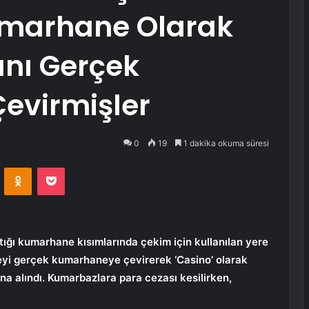
umarhane Olarak
anı Gerçek
evirmişler
0
19
1 dakika okuma süresi
VKontakte
Odnoklassniki
Pocket
açtığı kumarhane kısımlarında çekim için kullanılan yere
eyi gerçek kumarhaneye çevirerek ‘Casino’ olarak
na alındı. Kumarbazlara para cezası kesilirken,