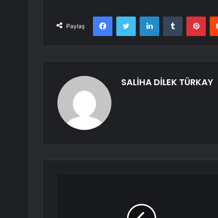
Facebook
Twitter
LinkedIn
Tumblr
Pint
Paylaş
SALİHA DİLEK TÜRKAY