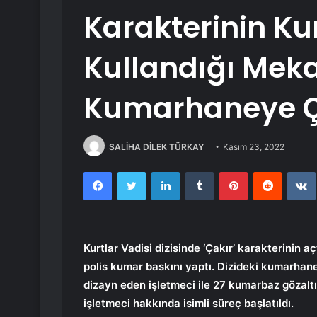
Karakterinin K
Kullandığı Mek
Kumarhaneye Ç
SALİHA DİLEK TÜRKAY
Kasım 23, 2022
Facebook
Twitter
LinkedIn
Tumblr
Pinterest
Reddit
Kurtlar Vadisi dizisinde ‘Çakır’ karakterinin 
polis kumar baskını yaptı. Dizideki kumarhan
dizayn eden işletmeci ile 27 kumarbaz gözaltı
işletmeci hakkında isimli süreç başlatıldı.