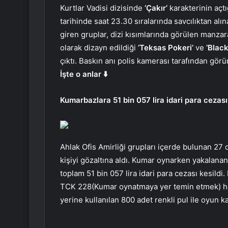
Kurtlar Vadisi dizisinde
‘Çakır’
karakterinin açt
tarihinde saat 23.30 sıralarında savcılıktan alı
giren gruplar, dizi kısımlarında görülen manza
olarak dizayn edildiği
‘Teksas Pokeri’
ve
‘Black
çıktı. Baskın anı polis kamerası tarafından görü
İşte o anlar ⬇️
Kumarbazlara 51 bin 057 lira idari para cezası 
Ahlak Ofis Amirliği grupları içerde bulunan 27 o
kişiyi gözaltına aldı. Kumar oynarken yakalan
toplam 51 bin 057 lira idari para cezası kesild
TCK 228(Kumar oynatmaya yer temin etmek) hata
yerine kullanılan 800 adet renkli pul ile oyun k