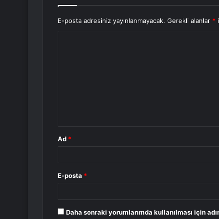
E-posta adresiniz yayınlanmayacak.
Gerekli alanlar
*
i
Y
o
r
u
m
*
Ad
*
E-posta
*
Daha sonraki yorumlarımda kullanılması için adı