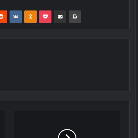
erest
Reddit
VKontakte
Odnoklassniki
Pocket
E-Posta ile paylaş
Yazdır