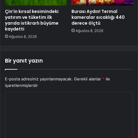
Çin’in kırsal kesimindeki
Burası Aydın! Termal
yatırım ve tüketim ilk
kameralar sıcaklığı 440
yarıda istikrarlı büyüme
derece ölçtü
kaydetti
Ağustos 8, 2026
Ağustos 8, 2026
Bir yanıt yazın
E-posta adresiniz yayınlanmayacak.
Gerekli alanlar
*
ile
işaretlenmişlerdir
Y
o
r
u
m