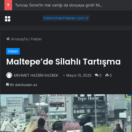
Tuncay Sonel’in mal varlığı da dosyaya girdi! Kira geliri dudak uçuklattı
Menü
Anasayfa
/
Haber
Haber
Maltepe’de Silahlı Tartışma
MEHMET HAZBİN KAZBEK
Mayıs 15, 2025
0
0
Bir dakikadan az