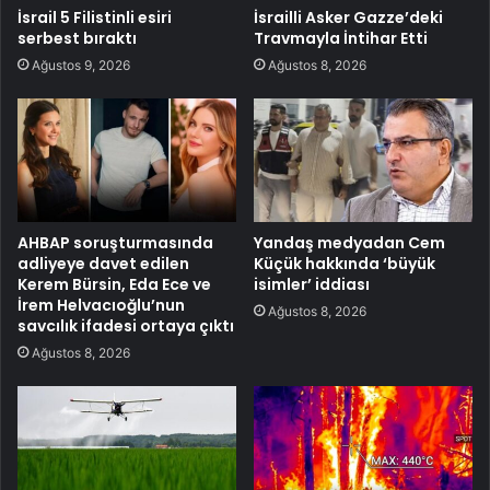
İsrail 5 Filistinli esiri
İsrailli Asker Gazze’deki
serbest bıraktı
Travmayla İntihar Etti
Ağustos 9, 2026
Ağustos 8, 2026
AHBAP soruşturmasında
Yandaş medyadan Cem
adliyeye davet edilen
Küçük hakkında ‘büyük
Kerem Bürsin, Eda Ece ve
isimler’ iddiası
İrem Helvacıoğlu’nun
Ağustos 8, 2026
savcılık ifadesi ortaya çıktı
Ağustos 8, 2026