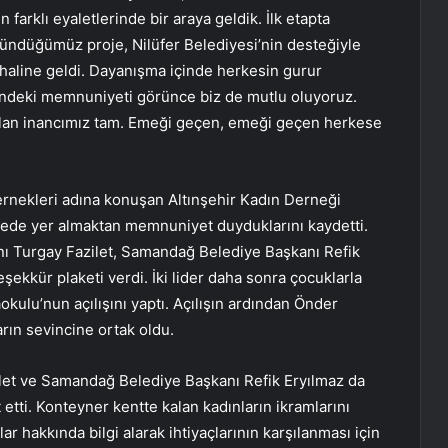
farklı eyaletlerinde bir araya geldik. İlk etapta
şündüğümüz proje, Nilüfer Belediyesi’nin desteğiyle
haline geldi. Dayanışma içinde herkesin gurur
indeki memnuniyeti görünce biz de mutlu oluyoruz.
lan inancımız tam. Emeği geçen, emeği geçen herkese
rnekleri adına konuşan Altınşehir Kadın Derneği
jede yer almaktan memnuniyet duyduklarını kaydetti.
nı Turgay Fazilet, Samandağ Belediye Başkanı Refik
eşekkür plaketi verdi. İki lider daha sonra çocuklarla
kulu’nun açılışını yaptı. Açılışın ardından Önder
arın sevincine ortak oldu.
ilet ve Samandağ Belediye Başkanı Refik Eryılmaz da
 etti. Konteyner kentte kalan kadınların ikramlarını
r hakkında bilgi alarak ihtiyaçlarının karşılanması için