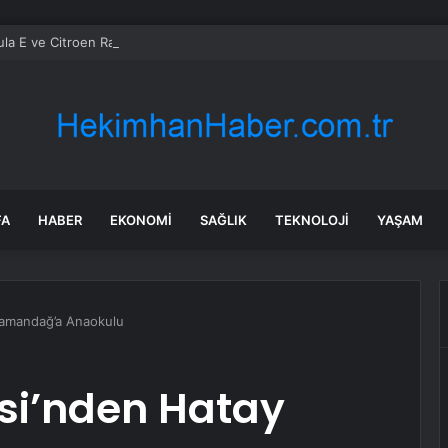
la E ve Citroen Racing Takım Patronu Cyril Blais Hayatını Kaybetti
FA
HABER
EKONOMI
SAĞLIK
TEKNOLOJI
YAŞAM
Samandağ’a Anaokulu
esi’nden Hatay