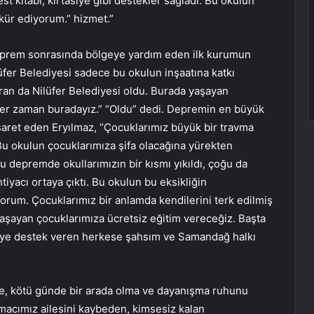
est kitabı, kırtasiye gibi destekler sağladı. Bu okulun
ür ediyorum.” hizmet.”
eprem sonrasında bölgeye yardım eden ilk kurumun
üfer Belediyesi sadece bu okulun inşaatına katkı
ran da Nilüfer Belediyesi oldu. Burada yaşayan
n her zaman buradayız.” “Oldu” dedi. Depremin en büyük
şaret eden Eryılmaz, “Çocuklarımız büyük bir travma
Bu okulun çocuklarımıza şifa olacağına yürekten
u depremde okullarımızın bir kısmı yıkıldı, çoğu da
htiyacı ortaya çıktı. Bu okulun bu eksikliğin
orum. Çocuklarımız bir anlamda kendilerini terk edilmiş
aşayan çocuklarımıza ücretsiz eğitim vereceğiz. Başta
eye destek veren herkese şahsım ve Samandağ halkı
de, kötü günde bir arada olma ve dayanışma ruhunu
amacımız ailesini kaybeden, kimsesiz kalan