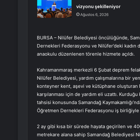
vizyonu şekilleniyor
Ağustos 6, 2026
BURSA – Nilüfer Belediyesi öncülüğünde, Sa
Dernekleri Federasyonu ve Nilüfer’deki kadın 
anaokulu düzenlenen törenle hizmete açıldı.
Kahramanmaraş merkezli 6 Şubat deprem felake
Nilüfer Belediyesi, yardım çalışmalarına bir ye
konteyner kent, aşevi ve kütüphane oluşturan Ni
karşılanması için de yardım eli uzattı. Kurduğu
tahsisi konusunda Samandağ Kaymakamlığı’ndan
Öğretmen Dernekleri Federasyonu iş birliğiyle 
2 ay gibi kısa bir sürede hayata geçirilen ve 
metrekare alana sahip Samandağ Belediyesi Ni