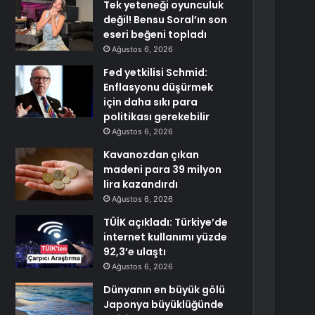
Tek yeteneği oyunculuk
değil! Bensu Soral’ın son
eseri beğeni topladı
Ağustos 6, 2026
Fed yetkilisi Schmid:
Enflasyonu düşürmek
için daha sıkı para
politikası gerekebilir
Ağustos 6, 2026
Kavanozdan çıkan
madeni para 39 milyon
lira kazandırdı
Ağustos 6, 2026
TÜİK açıkladı: Türkiye’de
internet kullanımı yüzde
92,3’e ulaştı
Ağustos 6, 2026
Dünyanın en büyük gölü
Japonya büyüklüğünde