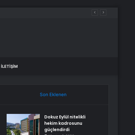
İLETIŞIM
Son Eklenen
Dokuz Eylül nitelikli
hekim kadrosunu
güçlendirdi