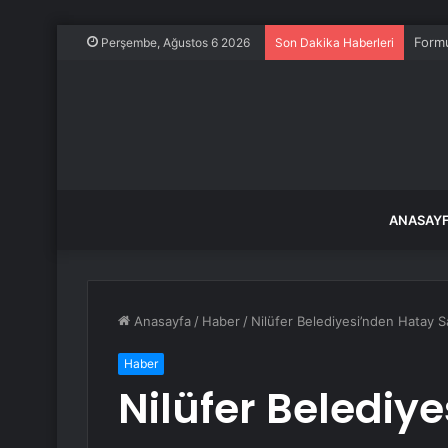
Formu
Perşembe, Ağustos 6 2026
Son Dakika Haberleri
ANASAY
Anasayfa
/
Haber
/
Nilüfer Belediyesi’nden Hatay 
Haber
Nilüfer Belediy