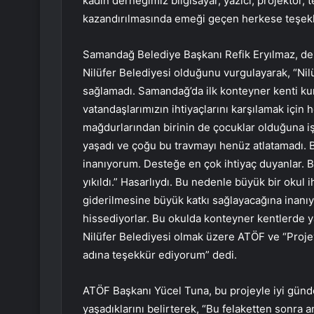
kadın derneğimiz bilgisayar, yazıcı, projektör, t
kazandırılmasında emeği geçen herkese teşekk
Samandağ Belediye Başkanı Refik Eryılmaz, d
Nilüfer Belediyesi olduğunu vurgulayarak, “Nil
sağlamadı. Samandağ’da ilk konteyner kenti ku
vatandaşlarımızın ihtiyaçlarını karşılamak içi
mağdurlarından birinin de çocuklar olduğuna i
yaşadı ve çoğu bu travmayı henüz atlatamadı. 
inanıyorum. Desteğe en çok ihtiyaç duyanlar. B
yıkıldı.” Hasarlıydı. Bu nedenle büyük bir okul i
giderilmesine büyük katkı sağlayacağına inanıy
hissediyorlar. Bu okulda konteyner kentlerde y
Nilüfer Belediyesi olmak üzere ATÖF ve “Proj
adına teşekkür ediyorum” dedi.
ATÖF Başkanı Yücel Tuna, bu projeyle iyi gün
yaşadıklarını belirterek, “Bu felaketten sonra 