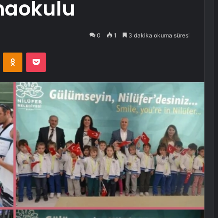
naokulu
0
1
3 dakika okuma süresi
VKontakte
Odnoklassniki
Pocket