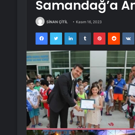
Samandağ’a A
SİNAN ÇİTİL
Kasım 16, 2023
Facebook
Twitter
LinkedIn
Tumblr
Pinterest
Reddit