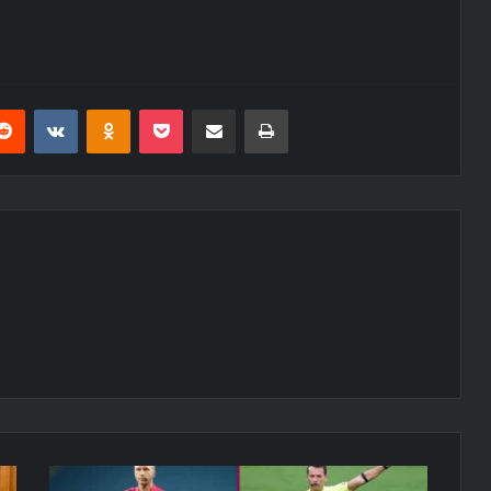
erest
Reddit
VKontakte
Odnoklassniki
Pocket
E-Posta ile paylaş
Yazdır