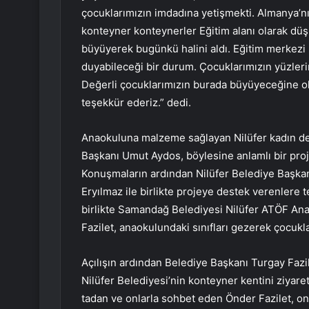
çocuklarımızın imdadına yetişmekti. Almanya’nın 
konteyner konteynerler Eğitim alanı olarak dü
büyüyerek bugünkü halini aldı. Eğitim merkezi 
duyabileceği bir durum. Çocuklarımızın yüzler
Değerli çocuklarımızın burada büyüyeceğine o
teşekkür ederiz.” dedi.
Anaokuluna malzeme sağlayan Nilüfer kadın de
Başkanı Umut Aydos, böylesine anlamlı bir pro
Konuşmaların ardından Nilüfer Belediye Başka
Eryılmaz ile birlikte projeye destek verenlere t
birlikte Samandağ Belediyesi Nilüfer ATÖF Anao
Fazilet, anaokulundaki sınıfları gezerek çocukl
Açılışın ardından Belediye Başkanı Turgay Faz
Nilüfer Belediyesi’nin konteyner kentini ziyaret
tadan ve onlarla sohbet eden Önder Fazilet, onla