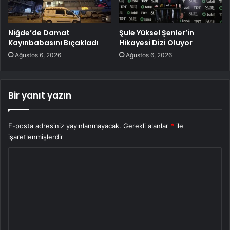
Niğde’de Damat
Şule Yüksel Şenler’in
Kayınbabasını Bıçakladı
Hikayesi Dizi Oluyor
Ağustos 6, 2026
Ağustos 6, 2026
Bir yanıt yazın
E-posta adresiniz yayınlanmayacak.
Gerekli alanlar
*
ile
işaretlenmişlerdir
Y
o
r
u
m