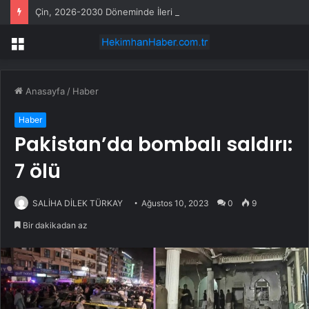
Çin, 2026-2030 Döneminde İleri Teknoloji Ekipman İthalatını Artıracak
Menü
Anasayfa
/
Haber
Haber
Pakistan’da bombalı saldırı:
7 ölü
SALİHA DİLEK TÜRKAY
Ağustos 10, 2023
0
9
Bir dakikadan az