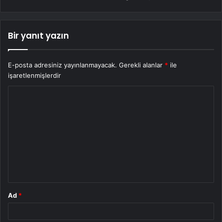
Bir yanıt yazın
E-posta adresiniz yayınlanmayacak.
Gerekli alanlar
*
ile
işaretlenmişlerdir
Y
o
r
u
m
*
Ad
*