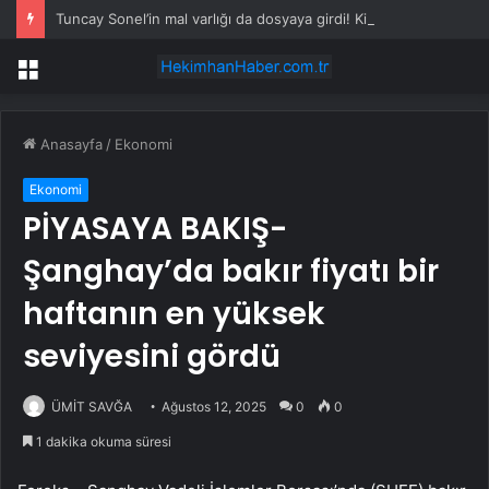
Tuncay Sonel’in mal varlığı da dosyaya girdi! Kira geliri dudak uçuklattı
Menü
Anasayfa
/
Ekonomi
Ekonomi
PİYASAYA BAKIŞ-
Şanghay’da bakır fiyatı bir
haftanın en yüksek
seviyesini gördü
ÜMİT SAVĞA
Ağustos 12, 2025
0
0
1 dakika okuma süresi