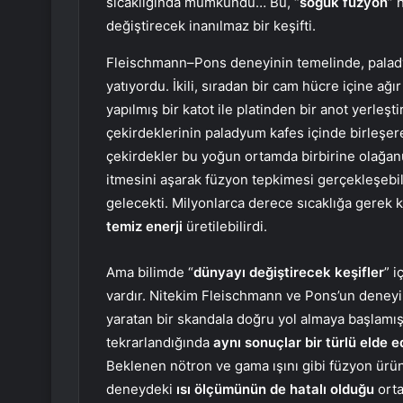
sıcaklığında mümkündü… Bu, “
soğuk füzyon
” 
değiştirecek inanılmaz bir keşifti.
Fleischmann–Pons deneyinin temelinde, palady
yatıyordu. İkili, sıradan bir cam hücre içine 
yapılmış bir katot ile platinden bir anot yerleş
çekirdeklerinin paladyum kafes içinde birleşerek
çekirdekler bu yoğun ortamda birbirine olağan
itmesini aşarak füzyon tepkimesi gerçekleşebil
gelecekti. Milyonlarca derece sıcaklığa gerek
temiz enerji
üretilebilirdi.
Ama bilimde “
dünyayı değiştirecek
keşifler
” i
vardır. Nitekim Fleischmann ve Pons’un deneyi d
yaratan bir skandala doğru yol almaya başlamı
tekrarlandığında
aynı sonuçlar bir türlü elde 
Beklenen nötron ve gama ışını gibi füzyon ürün
deneydeki
ısı ölçümünün de hatalı olduğu
orta