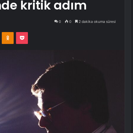
nde kritik adım
0
0
2 dakika okuma süresi
VKontakte
Odnoklassniki
Pocket