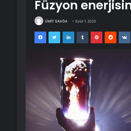
Füzyon enerjisi
ÜMİT SAVĞA
Eylül 1, 2025
Facebook
Twitter
LinkedIn
Tumblr
Pinterest
Reddit