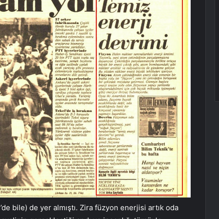
e bile) de yer almıştı. Zira füzyon enerjisi artık oda