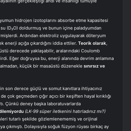
hayalinin gerçekleştiği andı ve insanlığı tümüyle
umun hidrojen izotoplarını absorbe etme kapasitesi
ağır su (D₂O) doldurmuş ve bunun içine paladyumdan
tirmişlerdi. Ardından elektroliz uygulayarak döteryum
 enerji açığa çıkardığını iddia ettiler.
Teorik olarak
,
üstü derecede yaklaşabilir, aralarındaki Coulomb
irdi. Eğer doğruysa bu, enerji alanında devrim anlamına
 kalmadan, küçük bir masaüstü düzenekle
sınırsız ve
çin son derece güçlü ve somut kanıtlara ihtiyacınız
e çok geçmeden çığır açıcı bir keşiften hayal kırıklığı
ştı. Çünkü deney başka laboratuvarlarda
edilemiyordu
(
LK-99
süper iletkenini hatırladınız mı?)
leri tutarlı şekilde gözlemlenememiş ve orijinal
ya çıkmıştı. Dolayısıyla soğuk füzyon rüyası birkaç ay