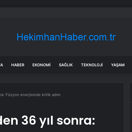
et şeridinde feci ölüm: Servis şoförüne midibüs çarptı
FA
HABER
EKONOMI
SAĞLIK
TEKNOLOJI
YAŞAM
a: Füzyon enerjisinde kritik adım
n 36 yıl sonra: