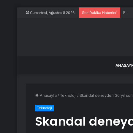
Emniy
Cumartesi, Ağustos 8 2026
Son Dakika Haberleri
ANASAY
Anasayfa
/
Teknoloji
/
Skandal deneyden 36 yıl sonr
Teknoloji
Skandal deneyde