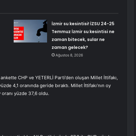
:
İzmir su kesintisi! İZSU 24-25
Temmuz İzmir su kesintisi ne
zaman bitecek, sular ne
zaman gelecek?
Ağustos 8, 2026
 ankette CHP ve YETERLİ Parti’den oluşan Millet İttifakı,
zde 4,1 oranında geride bıraktı. Millet İttifakı’nın oy
y oranı yüzde 37,6 oldu.