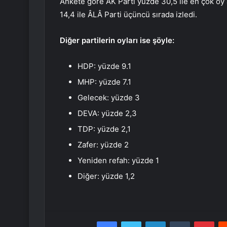
Ankete göre AK Parti yüzde 30,5 ile en çok oy a
14,4 ile ÂLÂ Parti üçüncü sırada izledi.
Diğer partilerin oyları ise şöyle:
HDP: yüzde 9.1
MHP: yüzde 7.1
Gelecek: yüzde 3
DEVA: yüzde 2,3
TDP: yüzde 2,1
Zafer: yüzde 2
Yeniden refah: yüzde 1
Diğer: yüzde 1,2
Facebook
Twitter
LinkedIn
Tumblr
Pint