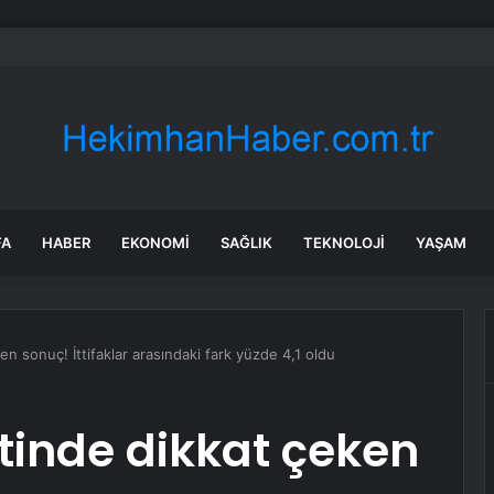
et şeridinde feci ölüm: Servis şoförüne midibüs çarptı
FA
HABER
EKONOMI
SAĞLIK
TEKNOLOJI
YAŞAM
n sonuç! İttifaklar arasındaki fark yüzde 4,1 oldu
tinde dikkat çeken