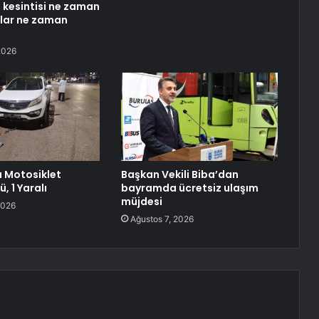
u kesintisi ne zaman
ular ne zaman
2026
a Motosiklet
Başkan Vekili Biba’dan
ü, 1 Yaralı
bayramda ücretsiz ulaşım
müjdesi
2026
Ağustos 7, 2026