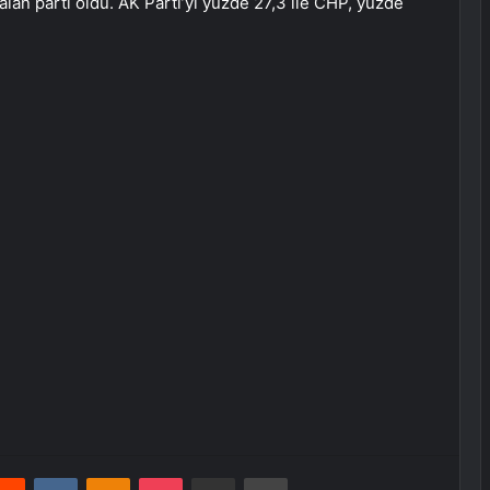
lan parti oldu. AK Parti’yi yüzde 27,3 ile CHP, yüzde
erest
Reddit
VKontakte
Odnoklassniki
Pocket
E-Posta ile paylaş
Yazdır