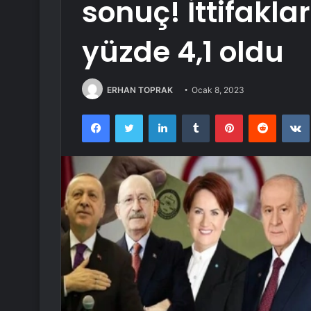
sonuç! İttifakla
yüzde 4,1 oldu
ERHAN TOPRAK
Ocak 8, 2023
Facebook
Twitter
LinkedIn
Tumblr
Pinterest
Reddit