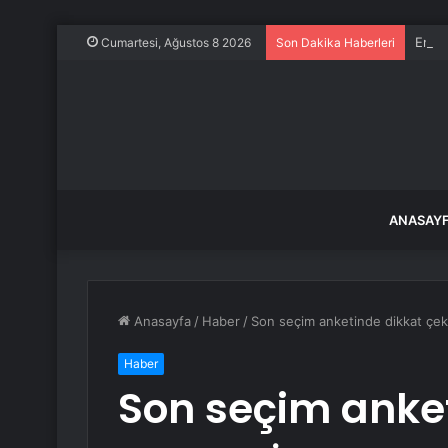
Emniy
Cumartesi, Ağustos 8 2026
Son Dakika Haberleri
ANASAY
Anasayfa
/
Haber
/
Son seçim anketinde dikkat çeke
Haber
Son seçim anke