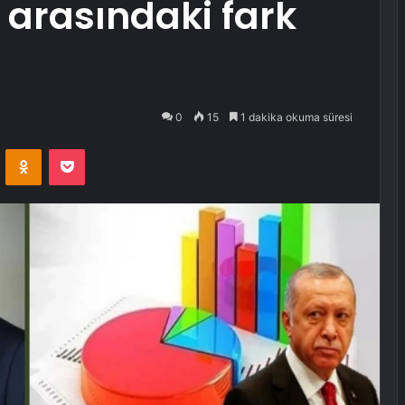
r arasındaki fark
0
15
1 dakika okuma süresi
VKontakte
Odnoklassniki
Pocket