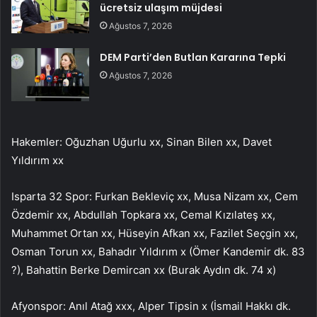
ücretsiz ulaşım müjdesi
Ağustos 7, 2026
DEM Parti’den Butlan Kararına Tepki
Ağustos 7, 2026
Hakemler: Oğuzhan Uğurlu xx, Sinan Bilen xx, Davet
Yıldırım xx
Isparta 32 Spor: Furkan Bekleviç xx, Musa Nizam xx, Cem
Özdemir xx, Abdullah Topkara xx, Cemal Kızılateş xx,
Muhammet Ortan xx, Hüseyin Afkan xx, Fazilet Seçgin xx,
Osman Torun xx, Bahadır Yıldırım x (Ömer Kandemir dk. 83
?), Bahattin Berke Demircan xx (Burak Aydın dk. 74 x)
Afyonspor: Anıl Atağ xxx, Alper Tipsin x (İsmail Hakkı dk.