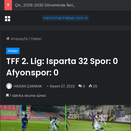
Çin, 2026-2030 Döneminde İleri Teknoloji Ekipman İthalatını Artıracak
Menü
Anasayfa
/
Haber
Haber
TFF 2. Lig: Isparta 32 Spor: 0
Afyonspor: 0
HASAN ÇAKMAK
Kasım 27, 2022
0
25
1 dakika okuma süresi