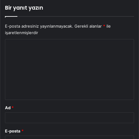
Bir yanıt yazın
E-posta adresiniz yayınlanmayacak.
Gerekli alanlar
*
ile
işaretlenmişlerdir
Y
o
r
u
m
*
Ad
*
E-posta
*