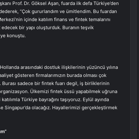
kanı Prof. Dr. Göksel Aşan, fuarda ilk defa Türkiye’den
 kaydederek, “Çok gururlandım ve ümitlendim. Bu fuardan
rkezi’nin içinde katılım finans ve fintek temalarını
t edecek bir yapı oluşturduk. Buranın teşvik
iye konuştu.
ollanda arasındaki dostluk ilişkilerinin yüzüncü yılına
faaliyet gösteren firmalarımızın burada olması çok
Burası sadece bir fintek fuarı degil, iş birliklerinin
r organizasyon. Ülkemizi fintek üssü yapabilmek uğruna
li katılımla Türkiye bayrağını taşıyoruz. Eylül ayında
se Singapur’da olacağız. Hayallerimizi gerçekleştirmek
um”