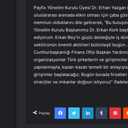
Payfix Yönetim Kurulu Üyesi Dr. Erhan Yazgan is
uluslararası arenada etkin olması için çaba gös
memnun olduklarını dile getirerek, “Bu buluşm
Yönetim Kurulu Başkanımız Dr. Erkan Kork ba
ediyorum. Erkan Bey’in güçlü desteğiyle iş düny
sektörünün önemli aktörleri bütünleşti bugün. 
Cumhurbaşkanlığı Finans Ofisi Başkan Yardımcı
organizasyonlar Türk şirketlerin ve girişimcile
yapılanmayla, kazan-kazan temelli bir anlayışla
girişimler başlatacağız. Bugün burada fırsatla
sinerjiler ve imkanlar doğsun istiyoruz” ifadeler
Facebook
Twitter
LinkedIn
Tumblr
Pint
Paylaş