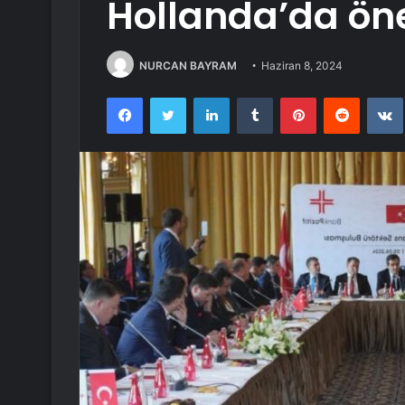
Hollanda’da ön
NURCAN BAYRAM
Haziran 8, 2024
Facebook
Twitter
LinkedIn
Tumblr
Pinterest
Reddit