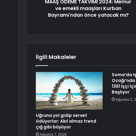
MAAŞ ÖDEME TAKVİMİ 2024: Memur
ve emekli maaşları Kurban
Bayramı'ndan önce yatacak mı?
İlgili Makaleler
Soma’da Iş
Ocağı’nda 
1361 İşçi İç
Başlıyor
Ağustos 2, 
Uğruna yol gidip servet
ödüyorlar: Akıl almaz trend
çığ gibi büyüyor
Ağustos 7, 2026