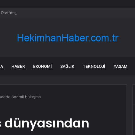
Parti’de gözler yarına çevrildi: Resmi açıklama yapılacak
FA
HABER
EKONOMI
SAĞLIK
TEKNOLOJI
YAŞAM
nda’da önemli buluşma
ns dünyasından