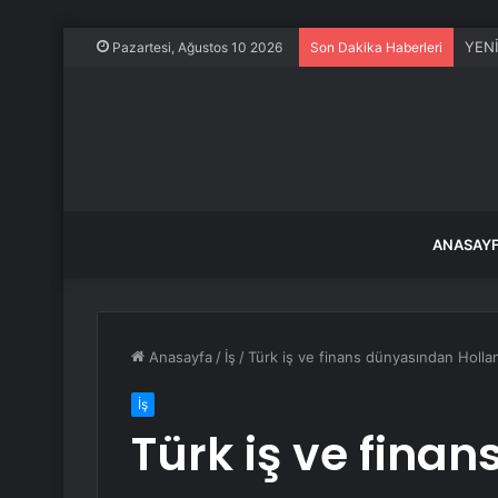
YENİ 
Pazartesi, Ağustos 10 2026
Son Dakika Haberleri
ANASAY
Anasayfa
/
İş
/
Türk iş ve finans dünyasından Holla
İş
Türk iş ve fina