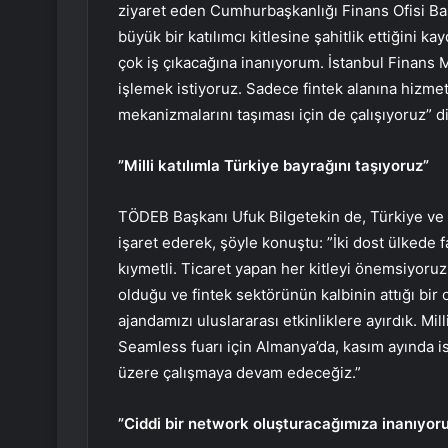
ziyaret eden Cumhurbaşkanlığı Finans Ofisi Baş
büyük bir katılımcı kitlesine şahitlik ettiğini
çok iş çıkacağına inanıyorum. İstanbul Finans Me
işlemek istiyoruz. Sadece fintek alanına hizme
mekanizmalarını taşıması için de çalışıyoruz” d
”Milli katılımla Türkiye bayrağını taşıyoruz”
TÖDEB Başkanı Ufuk Bilgetekin de, Türkiye ve H
işaret ederek, şöyle konuştu: ”İki dost ülkede 
kıymetli. Ticaret yapan her kitleyi önemsiyoruz. 
olduğu ve fintek sektörünün kalbinin attığı bi
ajandamızı uluslararası etkinliklere ayırdık. Mil
Seamless fuarı için Almanya’da, kasım ayında i
üzere çalışmaya devam edeceğiz.”
”Ciddi bir network oluşturacağımıza inanıyor