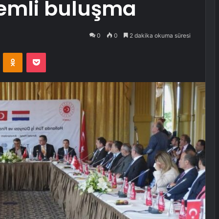
emli buluşma
0
0
2 dakika okuma süresi
VKontakte
Odnoklassniki
Pocket