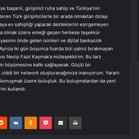
e başarılı, girişimci ruha sahip ve Türkiye’nin
teren Türk girişimcilerle bir arada olmaktan dolayı
aya ev sahipliği yaparak desteklerini esirgemeyen
şta olmak üzere emeği geçen herkese teşekkür
asının önde gelen isimleri ve dijital bankacılık
Ayrıca iki gün boyunca fuarda bizi yalnız bırakmayan
sı Necip Fazıl Kaymak’a müteşekkirim. Bu tarz
rin büyümesine katkı sağlayacak. Güçlü bir
, ciddi bir network oluşturacağımıza inanıyorum. Yararlı
rı konuşmak üzere buluştuk. Bu buluşmalardan da yeni
ini kullandı.
erest
Reddit
VKontakte
Odnoklassniki
Pocket
E-Posta ile paylaş
Yazdır