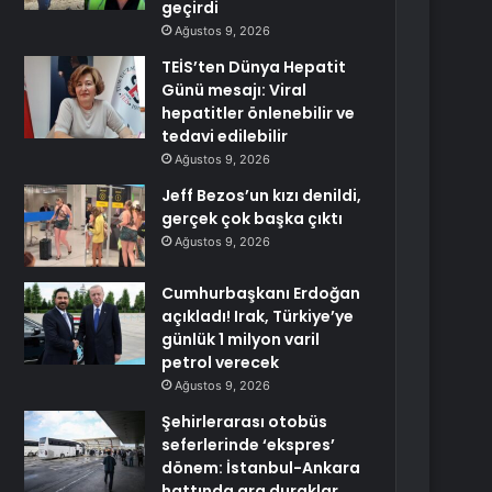
geçirdi
Ağustos 9, 2026
TEİS’ten Dünya Hepatit
Günü mesajı: Viral
hepatitler önlenebilir ve
tedavi edilebilir
Ağustos 9, 2026
Jeff Bezos’un kızı denildi,
gerçek çok başka çıktı
Ağustos 9, 2026
Cumhurbaşkanı Erdoğan
açıkladı! Irak, Türkiye’ye
günlük 1 milyon varil
petrol verecek
Ağustos 9, 2026
Şehirlerarası otobüs
seferlerinde ‘ekspres’
dönem: İstanbul-Ankara
hattında ara duraklar