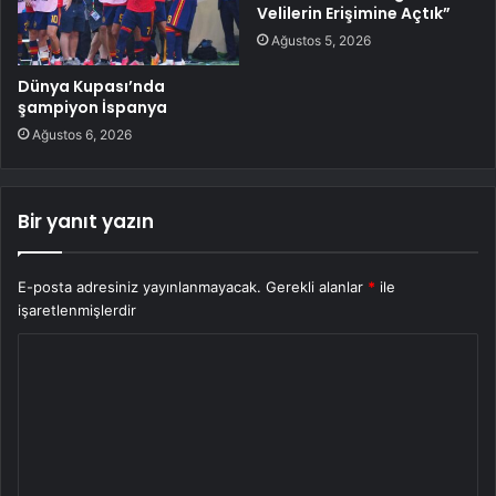
Velilerin Erişimine Açtık”
Ağustos 5, 2026
Dünya Kupası’nda
şampiyon İspanya
Ağustos 6, 2026
Bir yanıt yazın
E-posta adresiniz yayınlanmayacak.
Gerekli alanlar
*
ile
işaretlenmişlerdir
Y
o
r
u
m