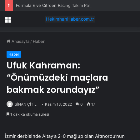
Formula E ve Citroen Racing Takım Patronu Cyril Blais Hayatını Kaybetti
Menü
Anasayfa
/
Haber
Haber
Ufuk Kahraman:
“Önümüzdeki maçlara
bakmak zorundayız”
SİNAN ÇİTİL
Kasım 13, 2022
0
17
1 dakika okuma süresi
İzmir derbisinde Altay’a 2-0 mağlup olan Altınordu’nun