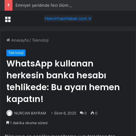
Emniyet şeridinde feci ölüm: Servis şoförüne midibüs çarptı
Menü
Anasayfa
/
Teknoloji
Teknoloji
WhatsApp kullanan
herkesin banka hesabı
tehlikede: Bu ayarı hemen
kapatın!
NURCAN BAYRAM
Ekim 6, 2025
0
0
1 dakika okuma süresi