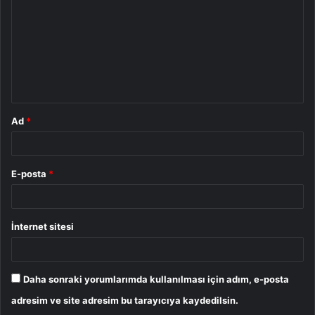
r
u
m
*
Ad
*
E-posta
*
İnternet sitesi
Daha sonraki yorumlarımda kullanılması için adım, e-posta
adresim ve site adresim bu tarayıcıya kaydedilsin.