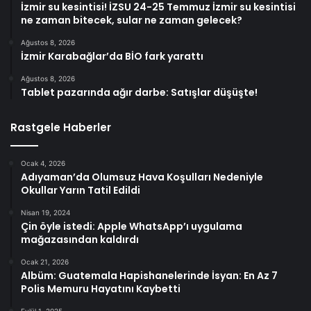
İzmir su kesintisi! İZSU 24-25 Temmuz İzmir su kesintisi
ne zaman bitecek, sular ne zaman gelecek?
Ağustos 8, 2026
İzmir Karabağlar’da BİO fark yarattı
Ağustos 8, 2026
Tablet pazarında ağır darbe: Satışlar düşüşte!
Rastgele Haberler
Ocak 4, 2026
Adıyaman’da Olumsuz Hava Koşulları Nedeniyle
Okullar Yarın Tatil Edildi
Nisan 19, 2024
Çin öyle istedi: Apple WhatsApp’ı uygulama
mağazasından kaldırdı
Ocak 21, 2026
Albüm: Guatemala Hapishanelerinde İsyan: En Az 7
Polis Memuru Hayatını Kaybetti
Eylül 1, 2025