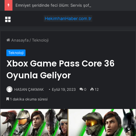
Emniyet şeridinde feci ölüm: Servis şoförüne midibüs çarptı
Menü
Anasayfa
/
Teknoloji
Teknoloji
Xbox Game Pass Core 36
Oyunla Geliyor
HASAN ÇAKMAK
Eylül 19, 2023
0
12
1 dakika okuma süresi