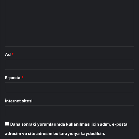
r
u
m
*
Ad
*
E-posta
*
İnternet sitesi
Daha sonraki yorumlarımda kullanılması için adım, e-posta
adresim ve site adresim bu tarayıcıya kaydedilsin.