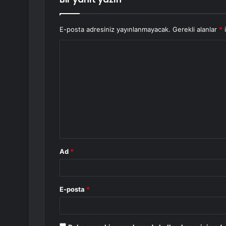
E-posta adresiniz yayınlanmayacak.
Gerekli alanlar
*
i
Y
o
r
u
m
*
Ad
*
E-posta
*