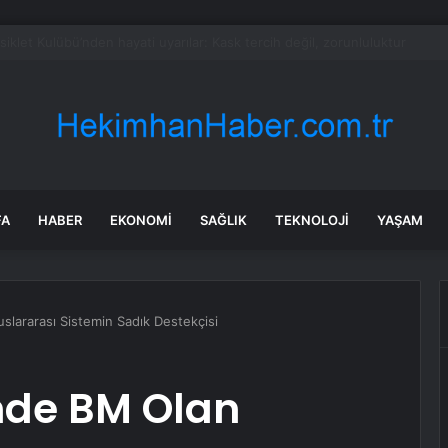
et şeridinde feci ölüm: Servis şoförüne midibüs çarptı
FA
HABER
EKONOMI
SAĞLIK
TEKNOLOJI
YAŞAM
slararası Sistemin Sadık Destekçisi
inde BM Olan