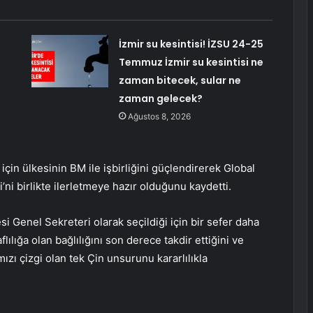
:
İzmir su kesintisi! İZSU 24-25
Temmuz İzmir su kesintisi ne
zaman bitecek, sular ne
zaman gelecek?
Ağustos 8, 2026
in ülkesinin BM ile işbirliğini güçlendirerek Global
fi’ni birlikte ilerletmeye hazır olduğunu kaydetti.
i Genel Sekreteri olarak seçildiği için bir sefer daha
lılığa olan bağlılığını son derece takdir ettiğini ve
ı çizgi olan tek Çin unsurunu kararlılıkla