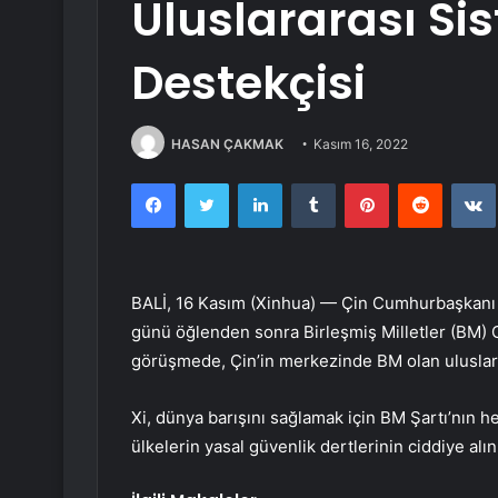
Uluslararası Si
Destekçisi
HASAN ÇAKMAK
Kasım 16, 2022
Facebook
Twitter
LinkedIn
Tumblr
Pinterest
Reddit
BALİ, 16 Kasım (Xinhua) — Çin Cumhurbaşkanı 
günü öğlenden sonra Birleşmiş Milletler (BM) G
görüşmede, Çin’in merkezinde BM olan uluslarar
Xi, dünya barışını sağlamak için BM Şartı’nın 
ülkelerin yasal güvenlik dertlerinin ciddiye alı