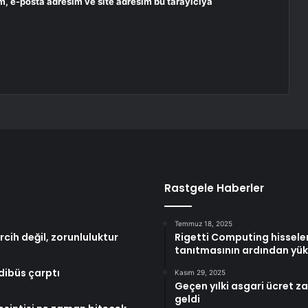
m, e-posta adresim ve site adresim bu tarayıcıya
Rastgele Haberler
Temmuz 18, 2025
cih değil, zorunluluktur
Rigetti Computing hisseler
tanıtmasının ardından yük
dibüs çarptı
Kasım 29, 2025
Geçen yılki asgari ücret 
geldi