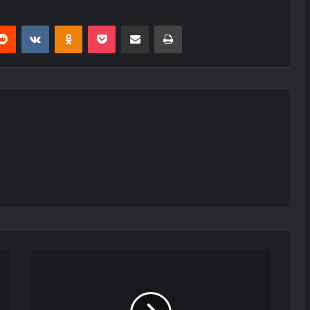
erest
Reddit
VKontakte
Odnoklassniki
Pocket
E-Posta ile paylaş
Yazdır