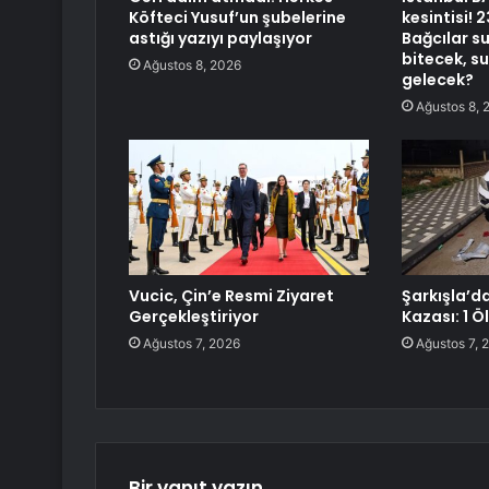
Köfteci Yusuf’un şubelerine
kesintisi!
astığı yazıyı paylaşıyor
Bağcılar s
bitecek, s
Ağustos 8, 2026
gelecek?
Ağustos 8, 
Vucic, Çin’e Resmi Ziyaret
Şarkışla’d
Gerçekleştiriyor
Kazası: 1 Öl
Ağustos 7, 2026
Ağustos 7, 
Bir yanıt yazın