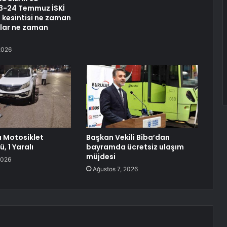
 23-24 Temmuz İSKİ
u kesintisi ne zaman
ular ne zaman
2026
a Motosiklet
Başkan Vekili Biba’dan
ü, 1 Yaralı
bayramda ücretsiz ulaşım
müjdesi
2026
Ağustos 7, 2026