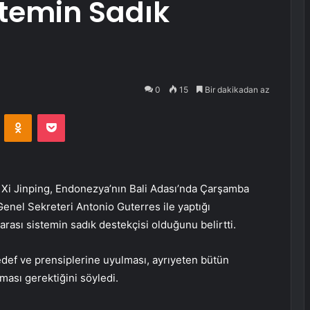
stemin Sadık
0
15
Bir dakikadan az
VKontakte
Odnoklassniki
Pocket
Xi Jinping, Endonezya’nın Bali Adası’nda Çarşamba
enel Sekreteri Antonio Guterres ile yaptığı
ası sistemin sadık destekçisi olduğunu belirtti.
hedef ve prensiplerine uyulması, ayrıyeten bütün
nması gerektiğini söyledi.