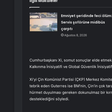
İlgili Makaleler
Emniyet şeridinde feci ölüm
Servis şoförüne midibüs
çarptı
Ağustos 8, 2026
Cumhurbaşkanı Xi, somut sonuçlar elde etmek iç
Kalkınma İnisiyatifi ve Global Güvenlik İnisiyati
Xi’yi Çin Komünist Partisi (ÇKP) Merkez Komites
tebrik eden Guterres ise BM’nin, Çin’in çok taraf
hürmet duyulması gereken dokunulmaz bir kırmız
desteklediğini söyledi.