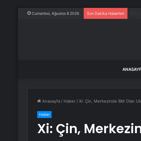
Emniy
Cumartesi, Ağustos 8 2026
Son Dakika Haberleri
ANASAY
Anasayfa
/
Haber
/
Xi: Çin, Merkezinde BM Olan Ulu
Haber
Xi: Çin, Merkez