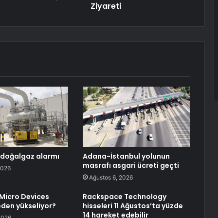
Ziyareti
 doğalgaz alarmı
Adana-İstanbul yolunun
masrafı asgari ücreti geçti
2026
Ağustos 6, 2026
Micro Devices
Rackspace Technology
eden yükseliyor?
hisseleri 11 Ağustos’ta yüzde
14 hareket edebilir
2026