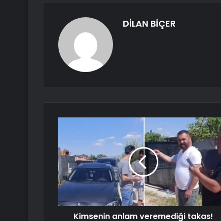
DİLAN BİÇER
Kimsenin anlam veremediği takas!