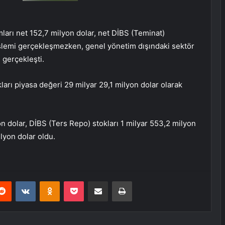
mları net 152,7 milyon dolar, net DİBS (Teminat)
işlemi gerçekleşmezken, genel yönetim dışındaki sektör
 gerçekleşti.
kları piyasa değeri 29 milyar 29,1 milyon dolar olarak
on dolar, DİBS (Ters Repo) stokları 1 milyar 553,2 milyon
lyon dolar oldu.
erest
Reddit
VKontakte
Odnoklassniki
Pocket
E-Posta ile paylaş
Yazdır