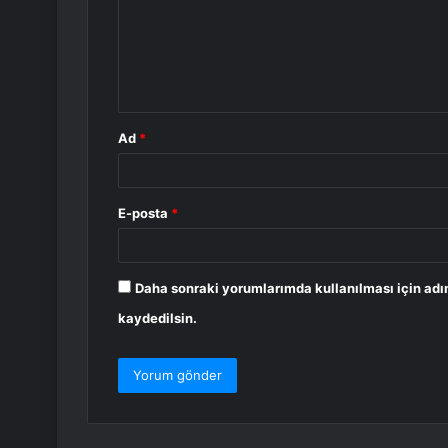
u
m
*
Ad
*
E-posta
*
Daha sonraki yorumlarımda kullanılması için adı
kaydedilsin.