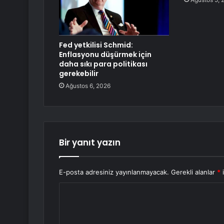
Fed yetkilisi Schmid:
Enflasyonu düşürmek için
daha sıkı para politikası
gerekebilir
Ağustos 6, 2026
Bir yanıt yazın
E-posta adresiniz yayınlanmayacak.
Gerekli alanlar
*
i
Y
o
r