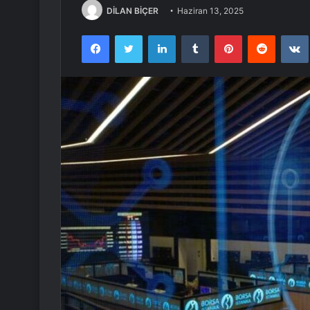
DİLAN BİÇER
Haziran 13, 2025
Facebook
Twitter
LinkedIn
Tumblr
Pinterest
Reddit