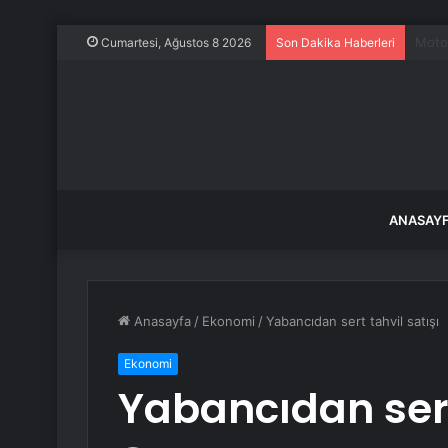
Emniy
Cumartesi, Ağustos 8 2026
Son Dakika Haberleri
ANASAY
Anasayfa
/
Ekonomi
/
Yabancıdan sert tahvil satışı
Ekonomi
Yabancıdan sert