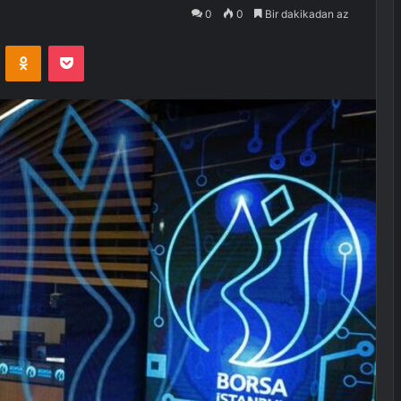
0
0
Bir dakikadan az
VKontakte
Odnoklassniki
Pocket