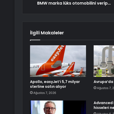
BMW marka lüks otomobilini verip...
İlgili Makaleler
Apollo, easyJet’i 5,7 milyar
Avrupa’da
sterline satın alıyor
Ağustos 7, 
Ağustos 7, 2026
Advanced 
hisseleri n
Ağustos 5, 