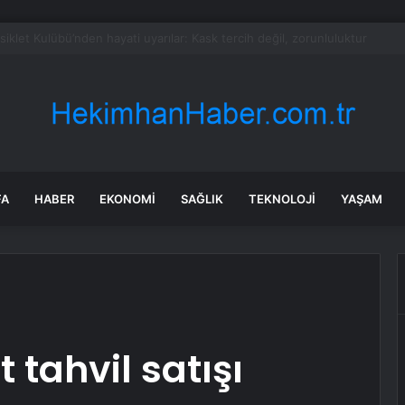
et şeridinde feci ölüm: Servis şoförüne midibüs çarptı
FA
HABER
EKONOMI
SAĞLIK
TEKNOLOJI
YAŞAM
 tahvil satışı