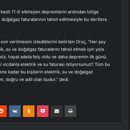
ezli 11 ili etkileyen depremlerin ardından bölge
e doğalgaz faturalarının tahsil edilmesiyle bu dertlere
e son verilmesini istediklerini belirten Oruç, “Her şey
k, su ve doğalgaz faturalarını tahsil etmek için yola
 işsiz, hayat adeta felç oldu ve daha depremin ilk günü.
 vicdanla elektrik ve su faturası istiyorsunuz? Tüm bu
ene kadar bu kişilerin elektrik, su ve doğalgaz
ani, doğru ve adil olan budur.” dedi.
erest
Reddit
VKontakte
Odnoklassniki
Pocket
E-Posta ile paylaş
Yazdır