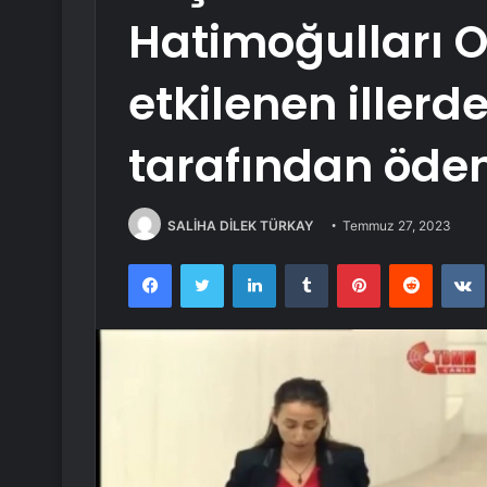
Hatimoğulları 
etkilenen illerd
tarafından öden
SALİHA DİLEK TÜRKAY
Temmuz 27, 2023
Facebook
Twitter
LinkedIn
Tumblr
Pinterest
Reddit