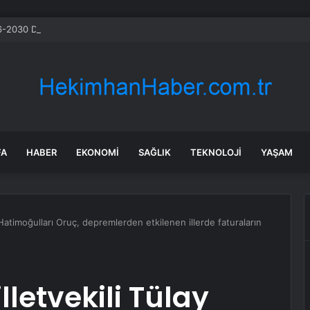
-2030 Döneminde İleri Teknoloji Ekipman İthalatını Artıracak
FA
HABER
EKONOMI
SAĞLIK
TEKNOLOJI
YAŞAM
y Hatimoğulları Oruç, depremlerden etkilenen illerde faturaların
illetvekili Tülay