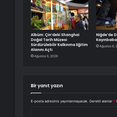
Albüm: Çin’deki Shanghai
Niğde’de 
Doğal Tarih Müzesi
Kayınbabas
Sürdürülebilir Kalkınma Eğitim
Ağustos 6, 
Alanını Açtı
Ağustos 6, 2026
Bir yanıt yazın
E-posta adresiniz yayınlanmayacak.
Gerekli alanlar
*
i
Y