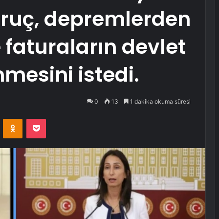
Oruç, depremlerden
e faturaların devlet
mesini istedi.
0
13
1 dakika okuma süresi
VKontakte
Odnoklassniki
Pocket