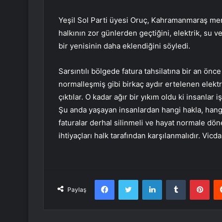
Yeşil Sol Parti üyesi Oruç, Kahramanmaraş merk
halkının zor günlerden geçtiğini, elektrik, su v
bir yenisinin daha eklendiğini söyledi.
Sarsıntılı bölgede fatura tahsilatına bir an önc
normalleşmiş gibi birkaç aydır ertelenen elektri
çıktılar. O kadar ağır bir yıkım oldu ki insanlar
Şu anda yaşayan insanlardan hangi hakla, hangi
faturalar derhal silinmeli ve hayat normale dön
ihtiyaçları halk tarafından karşılanmalıdır. Vicd
Facebook
Twitter
LinkedIn
Tumblr
Pint
Paylaş