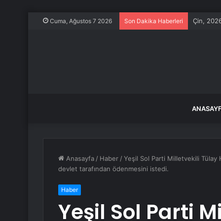
Çin, 2026
Cuma, Ağustos 7 2026
Son Dakika Haberleri
ANASAY
Anasayfa
/
Haber
/
Yeşil Sol Parti Milletvekili Tüla
devlet tarafından ödenmesini istedi.
Haber
Yeşil Sol Parti M