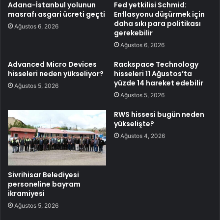
Adana-İstanbul yolunun
Fed yetkilisi Schmid:
masrafı asgari ücreti geçti
Enflasyonu düşürmek için
daha sıkı para politikası
Ağustos 6, 2026
gerekebilir
Ağustos 6, 2026
Advanced Micro Devices
Rackspace Technology
hisseleri neden yükseliyor?
hisseleri 11 Ağustos’ta
yüzde 14 hareket edebilir
Ağustos 5, 2026
Ağustos 5, 2026
RWS hissesi bugün neden
yükselişte?
Ağustos 4, 2026
Sivrihisar Belediyesi
personeline bayram
ikramiyesi
Ağustos 5, 2026