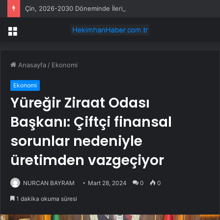
Çin, 2026-2030 Döneminde İleri Teknoloji Ekipman İthalatını Artıracak
Menü
Anasayfa
/
Ekonomi
Ekonomi
Yüreğir Ziraat Odası
Başkanı: Çiftçi finansal
sorunlar nedeniyle
üretimden vazgeçiyor
NURCAN BAYRAM
Mart 28, 2024
0
0
1 dakika okuma süresi