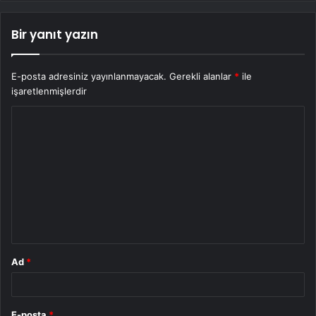
Bir yanıt yazın
E-posta adresiniz yayınlanmayacak.
Gerekli alanlar
*
ile
işaretlenmişlerdir
Y
o
r
u
m
*
Ad
*
E-posta
*