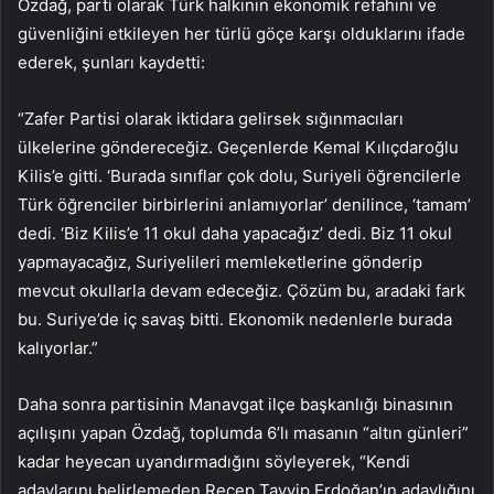
Özdağ, parti olarak Türk halkının ekonomik refahını ve
güvenliğini etkileyen her türlü göçe karşı olduklarını ifade
ederek, şunları kaydetti:
“Zafer Partisi olarak iktidara gelirsek sığınmacıları
ülkelerine göndereceğiz. Geçenlerde Kemal Kılıçdaroğlu
Kilis’e gitti. ‘Burada sınıflar çok dolu, Suriyeli öğrencilerle
Türk öğrenciler birbirlerini anlamıyorlar’ denilince, ‘tamam’
dedi. ‘Biz Kilis’e 11 okul daha yapacağız’ dedi. Biz 11 okul
yapmayacağız, Suriyelileri memleketlerine gönderip
mevcut okullarla devam edeceğiz. Çözüm bu, aradaki fark
bu. Suriye’de iç savaş bitti. Ekonomik nedenlerle burada
kalıyorlar.”
Daha sonra partisinin Manavgat ilçe başkanlığı binasının
açılışını yapan Özdağ, toplumda 6’lı masanın “altın günleri”
kadar heyecan uyandırmadığını söyleyerek, “Kendi
adaylarını belirlemeden Recep Tayyip Erdoğan’ın adaylığını