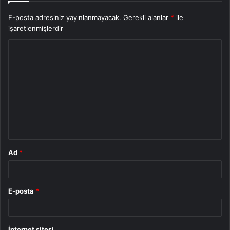
E-posta adresiniz yayınlanmayacak.
Gerekli alanlar
*
ile
işaretlenmişlerdir
Y
o
r
u
m
*
Ad
*
E-posta
*
İnternet sitesi