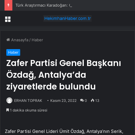
Türk Araştırmacı Karadoğan: Çin’in Jingdezhen Porselenlerindeki Desenler, İznik Çinilerine İlham Kaynağı Oldu
Menü
Anasayfa
/
Haber
Haber
Zafer Partisi Genel Başkanı
Özdağ, Antalya’da
ziyaretlerde bulundu
ERHAN TOPRAK
Kasım 23, 2022
0
13
1 dakika okuma süresi
Zafer Partisi Genel Lideri Ümit Özdağ, Antalya’nın Serik,