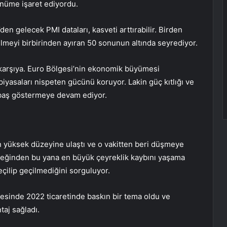
ünüme işaret ediyordu.
en gelecek PMI dataları, kasveti arttırabilir. Birden
lmeyi birbirinden ayıran 50 sonunun altında seyrediyor.
ı karşıya. Euro Bölgesi’nin ekonomik büyümesi
yasaları nispeten gücünü koruyor. Lakin güç kıtlığı ve
 baş göstermeye devam ediyor.
en yüksek düzeyine ulaştı ve o vakitten beri düşmeye
yreğinden bu yana en büyük çeyreklik kaybını yaşama
eçilip geçilmediğini sorguluyor.
sayesinde 2022 ticaretinde baskın bir tema oldu ve
taj sağladı.