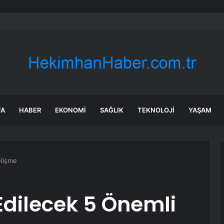
i çekilmeden park edilen otomobil yayaların arasına daldı
FA
HABER
EKONOMI
SAĞLIK
TEKNOLOJI
YAŞAM
elişme
Edilecek 5 Önemli