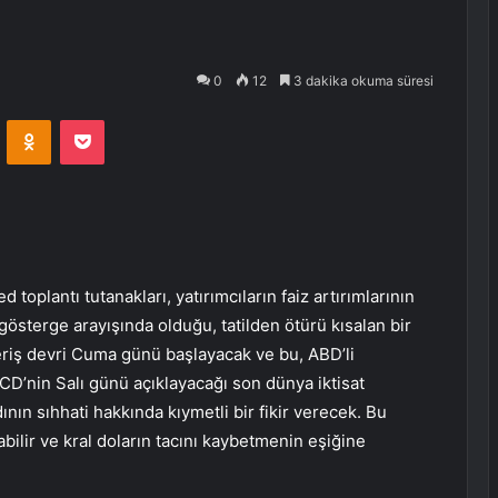
0
12
3 dakika okuma süresi
VKontakte
Odnoklassniki
Pocket
oplantı tutanakları, yatırımcıların faiz artırımlarının
gösterge arayışında olduğu, tatilden ötürü kısalan bir
şveriş devri Cuma günü başlayacak ve bu, ABD’li
CD’nin Salı günü açıklayacağı son dünya iktisat
dının sıhhati hakkında kıymetli bir fikir verecek. Bu
ilir ve kral doların tacını kaybetmenin eşiğine