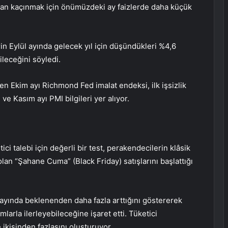
an kaçınmak için önümüzdeki ay faizlerde
daha küçük
erin Eylül ayında gelecek yıl için düşündükleri %4,6
leceğini söyledi.
ten Ekim ayı
Richmond Fed imalat endeksi
,
ilk işsizlik
i
ve Kasım ayı
PMI
bilgileri yer alıyor.
ici talebi için değerli bir test, perakendecilerin klâsik
 olan “Şahane Cuma” (Black Friday) satışlarını başlattığı
 ayında beklenenden daha fazla arttığını göstererek
larla ilerleyebileceğine işaret etti. Tüketici
 ikisinden fazlasını oluşturuyor.