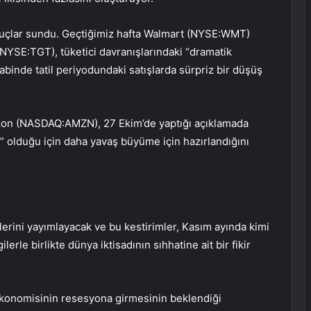
uçlar sundu. Geçtiğimiz hafta Walmart (NYSE:
WMT
)
(NYSE:
TGT
), tüketici davranışlarındaki “dramatik
akabinde tatil periyodundaki satışlarda sürpriz bir düşüş
zon (NASDAQ:
AMZN
), 27 Ekim’de yaptığı açıklamada
lı” olduğu için daha yavaş büyüme için hazırlandığını
lerini yayımlayacak ve bu kestirimler, Kasım ayında kimi
ilerle birlikte dünya iktisadının sıhhatine ait bir fikir
ekonomisinin resesyona girmesinin beklendiği