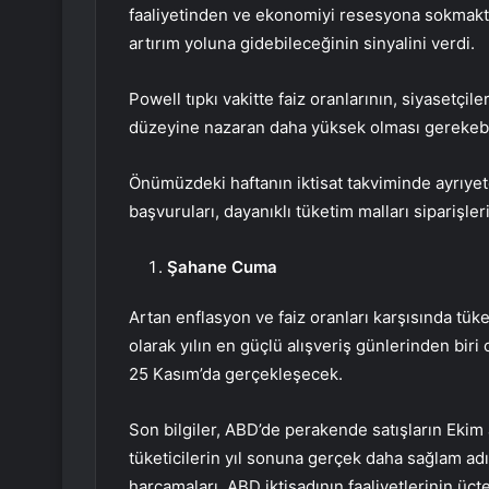
faaliyetinden ve ekonomiyi resesyona sokmakt
artırım
yoluna gidebileceğinin sinyalini verdi.
Powell tıpkı vakitte faiz oranlarının, siyasetçil
düzeyine nazaran daha yüksek olması gerekebi
Önümüzdeki haftanın iktisat takviminde ayrıye
başvuruları
,
dayanıklı tüketim malları siparişler
Şahane Cuma
Artan enflasyon ve faiz oranları karşısında tüket
olarak yılın en güçlü alışveriş günlerinden biri
25 Kasım’da gerçekleşecek.
Son bilgiler, ABD’de perakende satışların Ekim
tüketicilerin yıl sonuna gerçek daha sağlam adım
harcamaları, ABD iktisadının faaliyetlerinin üçte