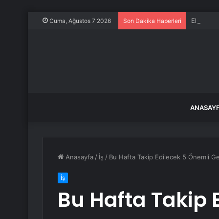
El frenin
Cuma, Ağustos 7 2026
Son Dakika Haberleri
ANASAY
Anasayfa
/
İş
/
Bu Hafta Takip Edilecek 5 Önemli G
İş
Bu Hafta Takip 