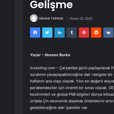
Gelişme
ERHAN TOPRAK
Kasım 23, 2022
Facebook
Twitter
LinkedIn
Tumblr
Pinterest
Reddit
Yazar – Noreen Burke
Investing.com – Çarşamba günü paylaşılacak Fed t
suratının yavaşlayabileceğine dair rastgele bir 
haftanın ana olayı olacak. Yılın en değerli alı
perakendeciler için önemli bir sınav olacak. OE
kestirimleri ve global PMI bilgileri dünya iktisa
ortada Çin ekonomik dayanak önlemlerini artırab
gelebileceğine dair işaretler var.