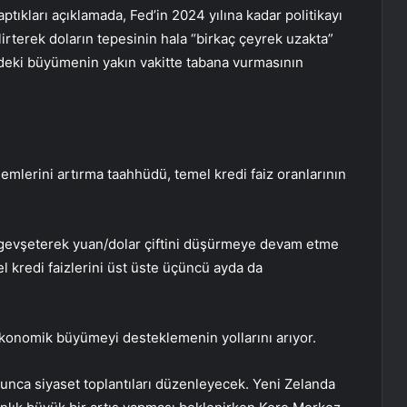
ıkları açıklamada, Fed’in 2024 yılına kadar politikayı
rterek doların tepesinin hala “birkaç çeyrek uzakta”
eki büyümenin yakın vakitte tabana vurmasının
emlerini artırma taahhüdü, temel kredi faiz oranlarının
a gevşeterek
yuan/dolar
çiftini düşürmeye devam etme
 kredi faizlerini üst üste üçüncü ayda da
n ekonomik büyümeyi desteklemenin yollarını arıyor.
unca siyaset toplantıları düzenleyecek.
Yeni Zelanda