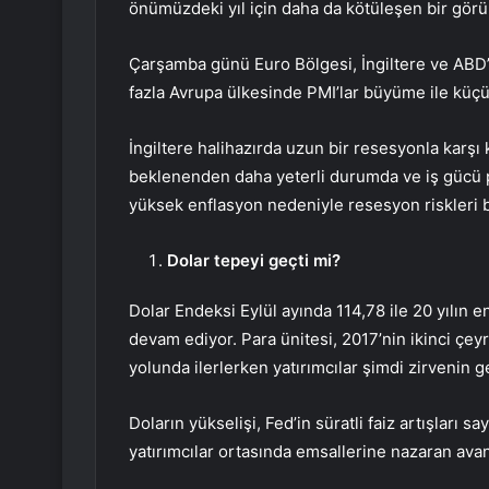
önümüzdeki yıl için daha da kötüleşen bir gör
Çarşamba günü
Euro Bölgesi
,
İngiltere
ve ABD’d
fazla Avrupa ülkesinde PMI’lar büyüme ile küçü
İngiltere halihazırda uzun bir resesyonla karş
beklenenden daha yeterli durumda ve iş gücü pi
yüksek enflasyon nedeniyle resesyon riskleri
Dolar tepeyi geçti mi?
Dolar Endeksi
Eylül ayında 114,78 ile 20 yılın 
devam ediyor. Para ünitesi, 2017’nin ikinci çe
yolunda ilerlerken yatırımcılar şimdi zirvenin g
Doların yükselişi, Fed’in süratli faiz artışları 
yatırımcılar ortasında emsallerine nazaran avan