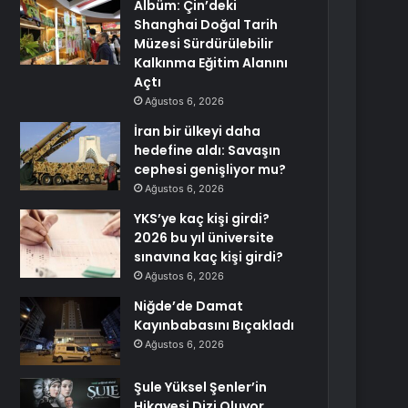
Albüm: Çin’deki
Shanghai Doğal Tarih
Müzesi Sürdürülebilir
Kalkınma Eğitim Alanını
Açtı
Ağustos 6, 2026
İran bir ülkeyi daha
hedefine aldı: Savaşın
cephesi genişliyor mu?
Ağustos 6, 2026
YKS’ye kaç kişi girdi?
2026 bu yıl üniversite
sınavına kaç kişi girdi?
Ağustos 6, 2026
Niğde’de Damat
Kayınbabasını Bıçakladı
Ağustos 6, 2026
Şule Yüksel Şenler’in
Hikayesi Dizi Oluyor