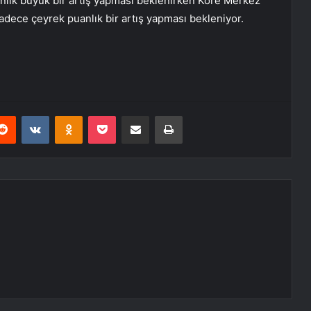
lık büyük bir artış yapması beklenirken Kore Merkez
sadece çeyrek puanlık bir artış yapması bekleniyor.
erest
Reddit
VKontakte
Odnoklassniki
Pocket
E-Posta ile paylaş
Yazdır