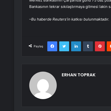
Merkez Bankası
nın Çarşamba günü 75 baz puan
Bankasının tekrar sıkılaştırmaya gitmesi lakin 
–Bu haberde Reuters’in katkısı bulunmaktadır.
Facebook
Twitter
LinkedIn
Tumblr
Pint
Paylaş
ERHAN TOPRAK