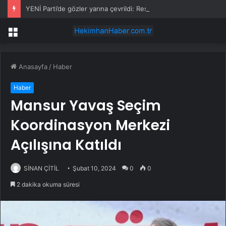
YENİ Parti’de gözler yarına çevrildi: Resmi açıklama yapılacak
Menü
Anasayfa
/
Haber
Haber
Mansur Yavaş Seçim
Koordinasyon Merkezi
Açılışına Katıldı
SİNAN ÇİTİL
Şubat 10, 2024
0
0
2 dakika okuma süresi