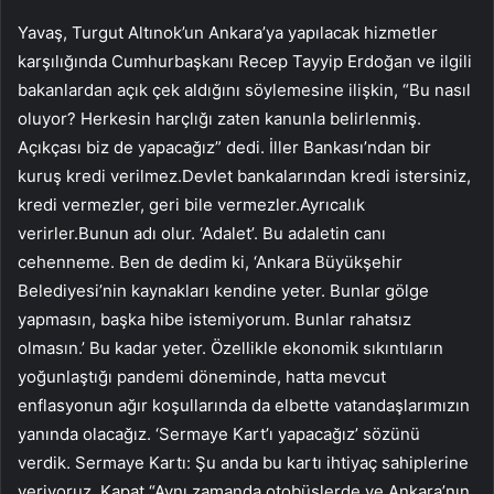
Yavaş, Turgut Altınok’un Ankara’ya yapılacak hizmetler
karşılığında Cumhurbaşkanı Recep Tayyip Erdoğan ve ilgili
bakanlardan açık çek aldığını söylemesine ilişkin, “Bu nasıl
oluyor? Herkesin harçlığı zaten kanunla belirlenmiş.
Açıkçası biz de yapacağız” dedi. İller Bankası’ndan bir
kuruş kredi verilmez.Devlet bankalarından kredi istersiniz,
kredi vermezler, geri bile vermezler.Ayrıcalık
verirler.Bunun adı olur. ‘Adalet’. Bu adaletin canı
cehenneme. Ben de dedim ki, ‘Ankara Büyükşehir
Belediyesi’nin kaynakları kendine yeter. Bunlar gölge
yapmasın, başka hibe istemiyorum. Bunlar rahatsız
olmasın.’ Bu kadar yeter. Özellikle ekonomik sıkıntıların
yoğunlaştığı pandemi döneminde, hatta mevcut
enflasyonun ağır koşullarında da elbette vatandaşlarımızın
yanında olacağız. ‘Sermaye Kart’ı yapacağız’ sözünü
verdik. Sermaye Kartı: Şu anda bu kartı ihtiyaç sahiplerine
veriyoruz. Kapat “Aynı zamanda otobüslerde ve Ankara’nın