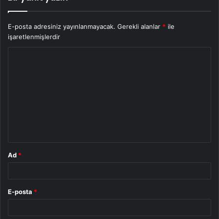
E-posta adresiniz yayınlanmayacak.
Gerekli alanlar
*
ile
işaretlenmişlerdir
Y
o
r
u
m
*
Ad
*
E-posta
*