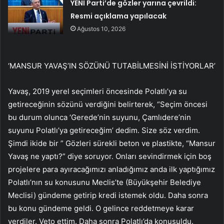
YENİ Parti’de gözler yarına çevrildi:
Resmi açıklama yapılacak
Ağustos 10, 2026
‘MANSUR YAVAŞ’IN SÖZÜNÜ TUTABİLMESİNİ İSTİYORLAR’
Yavaş, 2019 yerel seçimleri öncesinde Polatlı’ya su
getireceğinin sözünü verdiğini belirterek, “Seçim öncesi
bu durum olunca ‘Gerede’nin suyunu, Çamlıdere’nin
suyunu Polatlı’ya getireceğim’ dedim. Size söz verdim.
Şimdi ikide bir ” Gözleri sürekli beton ve plastikte, “Mansur
Yavaş ne yaptı?” diye soruyor. Onları sevindirmek için boş
projelere para ayıracağımızı anladığımız anda ilk yaptığımız
Polatlı’nın su konusunu Meclis’te (Büyükşehir Belediye
Meclisi) gündeme getirip kredi istemek oldu. Daha sonra
bu konu gündeme geldi. O gelince reddetmeye karar
verdiler. Veto ettim. Daha sonra Polatlı’da konuşuldu.