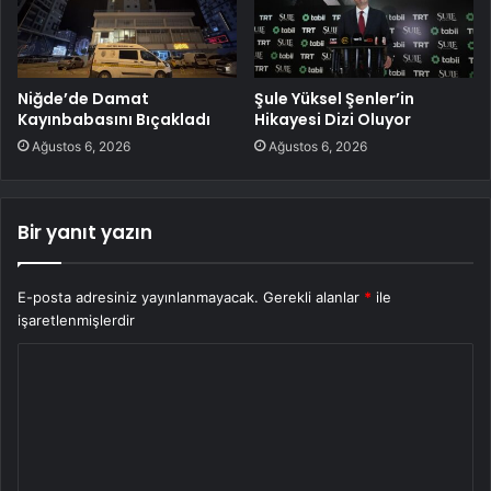
Niğde’de Damat
Şule Yüksel Şenler’in
Kayınbabasını Bıçakladı
Hikayesi Dizi Oluyor
Ağustos 6, 2026
Ağustos 6, 2026
Bir yanıt yazın
E-posta adresiniz yayınlanmayacak.
Gerekli alanlar
*
ile
işaretlenmişlerdir
Y
o
r
u