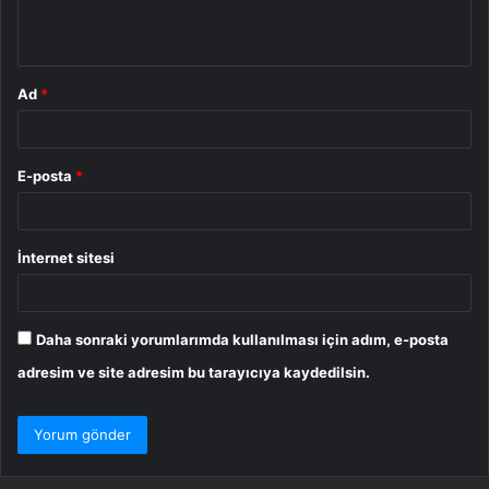
m
*
Ad
*
E-posta
*
İnternet sitesi
Daha sonraki yorumlarımda kullanılması için adım, e-posta
adresim ve site adresim bu tarayıcıya kaydedilsin.