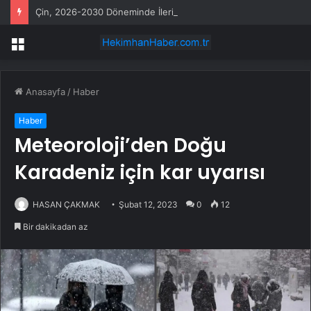
Çin, 2026-2030 Döneminde İleri Teknoloji Ekipman İthalatını Artıracak
Menü
Anasayfa
/
Haber
Haber
Meteoroloji’den Doğu
Karadeniz için kar uyarısı
HASAN ÇAKMAK
Şubat 12, 2023
0
12
Bir dakikadan az