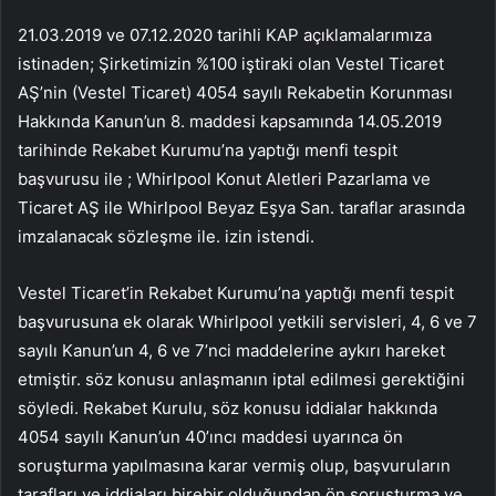
21.03.2019 ve 07.12.2020 tarihli KAP açıklamalarımıza
istinaden; Şirketimizin %100 iştiraki olan Vestel Ticaret
AŞ’nin (Vestel Ticaret) 4054 sayılı Rekabetin Korunması
Hakkında Kanun’un 8. maddesi kapsamında 14.05.2019
tarihinde Rekabet Kurumu’na yaptığı menfi tespit
başvurusu ile ; Whirlpool Konut Aletleri Pazarlama ve
Ticaret AŞ ile Whirlpool Beyaz Eşya San. taraflar arasında
imzalanacak sözleşme ile. izin istendi.
Vestel Ticaret’in Rekabet Kurumu’na yaptığı menfi tespit
başvurusuna ek olarak Whirlpool yetkili servisleri, 4, 6 ve 7
sayılı Kanun’un 4, 6 ve 7’nci maddelerine aykırı hareket
etmiştir. söz konusu anlaşmanın iptal edilmesi gerektiğini
söyledi. Rekabet Kurulu, söz konusu iddialar hakkında
4054 sayılı Kanun’un 40’ıncı maddesi uyarınca ön
soruşturma yapılmasına karar vermiş olup, başvuruların
tarafları ve iddiaları birebir olduğundan ön soruşturma ve