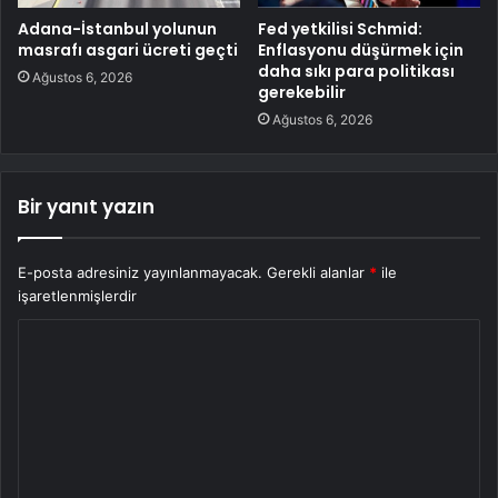
Adana-İstanbul yolunun
Fed yetkilisi Schmid:
masrafı asgari ücreti geçti
Enflasyonu düşürmek için
daha sıkı para politikası
Ağustos 6, 2026
gerekebilir
Ağustos 6, 2026
Bir yanıt yazın
E-posta adresiniz yayınlanmayacak.
Gerekli alanlar
*
ile
işaretlenmişlerdir
Y
o
r
u
m