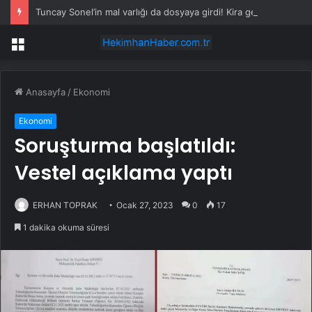
Tuncay Sonel’in mal varlığı da dosyaya girdi! Kira geliri dudak uçuklattı
Menü
Anasayfa
/
Ekonomi
Ekonomi
Soruşturma başlatıldı:
Vestel açıklama yaptı
ERHAN TOPRAK
Ocak 27, 2023
0
17
1 dakika okuma süresi