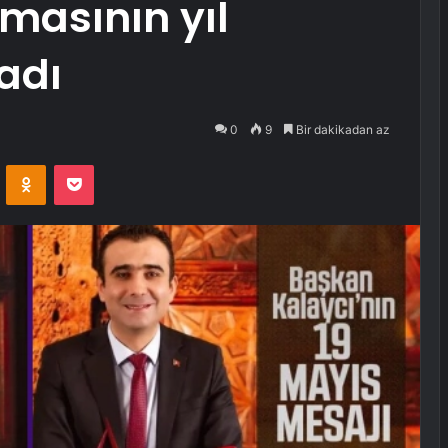
lmasının yıl
adı
0
9
Bir dakikadan az
VKontakte
Odnoklassniki
Pocket