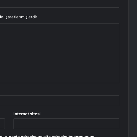
le işaretlenmişlerdir
İnternet sitesi
m, e-posta adresim ve site adresim bu tarayıcıya