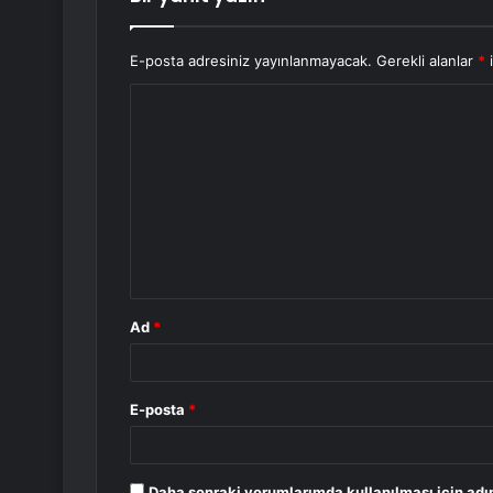
E-posta adresiniz yayınlanmayacak.
Gerekli alanlar
*
i
Y
o
r
u
m
*
Ad
*
E-posta
*
Daha sonraki yorumlarımda kullanılması için adı