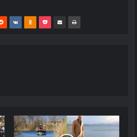
erest
Reddit
VKontakte
Odnoklassniki
Pocket
E-Posta ile paylaş
Yazdır