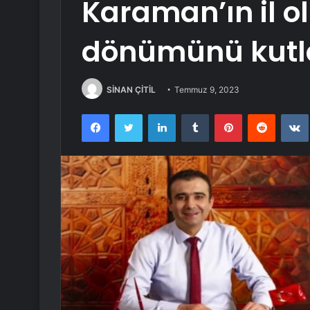
Karaman’ın il o
dönümünü kutl
SİNAN ÇİTİL
Temmuz 9, 2023
Facebook
Twitter
LinkedIn
Tumblr
Pinterest
Reddit