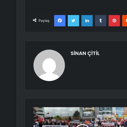
Facebook
Twitter
LinkedIn
Tumblr
Pint
Paylaş
SİNAN ÇİTİL