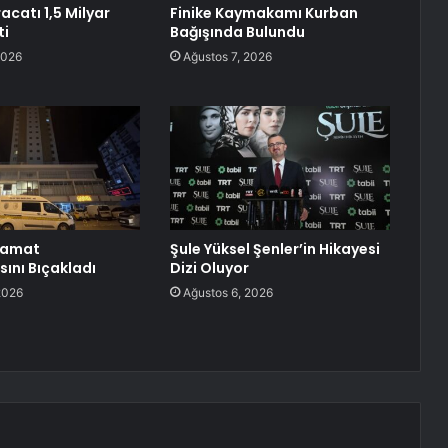
acatı 1,5 Milyar
Finike Kaymakamı Kurban
ti
Bağışında Bulundu
2026
Ağustos 7, 2026
Damat
Şule Yüksel Şenler’in Hikayesi
ını Bıçakladı
Dizi Oluyor
2026
Ağustos 6, 2026