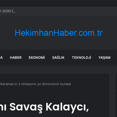
-2030 Döneminde İleri Teknoloji Ekipman İthalatını Artıracak
FA
HABER
EKONOMI
SAĞLIK
TEKNOLOJI
YAŞAM
 Karaman’ın il olmasının yıl dönümünü kutladı
ı Savaş Kalaycı,