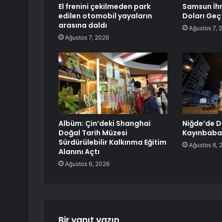
El frenini çekilmeden park
Samsun İhr
edilen otomobil yayaların
Doları Geç
arasına daldı
Ağustos 7, 
Ağustos 7, 2026
Albüm: Çin’deki Shanghai
Niğde’de 
Doğal Tarih Müzesi
Kayınbabas
Sürdürülebilir Kalkınma Eğitim
Ağustos 6, 
Alanını Açtı
Ağustos 6, 2026
Bir yanıt yazın